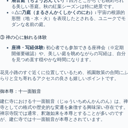
潮音庭（ちょうおんてい）:
四方どこからでも眺められ
る美しい苔庭。秋の紅葉シーズンは特に絶景です。
○△□乃庭（まるさんかくしかくのにわ）:
宇宙の根源的
形態（地・水・火）を表現したとされる、ユニークでモ
ダンな名前の庭。
③ 禅の心に触れる体験
座禅・写経体験:
初心者でも参加できる座禅会（※定期
開催要確認）や、美しい庭を眺めながらの写経は、自分
を見つめ直す穏やかな時間になります。
花見小路のすぐ近くに位置しているため、祇園散策の合間にふ
らりと立ち寄れるアクセスの良さも嬉しいポイントです。
御本尊：十一面観音
建仁寺における十一面観音（じゅういちめんかんのん）は、禅
寺としての格式や歴史的な変遷を象徴する興味深い存在です。
禅宗寺院では通常、釈迦如来を本尊とすることが多いのです
が、建仁寺では十一面観音が本尊とされています。