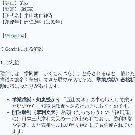
【開山】栄西
【開基】源頼家
【正式名】東山建仁禅寺
【創建年】建仁2年（1202年）
【
Wikipedia
】
※Geminiによる解説
1. ご利益
建仁寺は「学問面（がくもんづら）」と称されるほど、優れた
禅僧を数多く輩出してきた歴史があるため、
学業成就
や
合格祈
願
に特にゆかりがあります。
学業成就・知恵授かり
「五山文学」の中心地として栄え
た歴史から、知識や教養を深めたい方におすすめです。
開運勝利（摩利支天）
塔頭（たっちゅう）の「禅居庵」
には日本三大摩利支天の一つが祀られており、勝利祈願
や開運、また亥年生まれの守り神としても信仰されてい
ます。