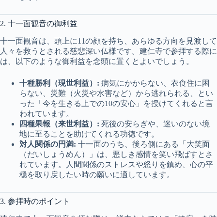
2. 十一面観音の御利益
十一面観音は、頭上に11の顔を持ち、あらゆる方向を見渡して
人々を救うとされる慈悲深い仏様です。建仁寺で参拝する際に
は、以下のような御利益を念頭に置くとよいでしょう。
十種勝利（現世利益）:
病気にかからない、衣食住に困
らない、災難（火災や水害など）から逃れられる、とい
った「今を生きる上での10の安心」を授けてくれると言
われています。
四種果報（来世利益）:
死後の安らぎや、迷いのない境
地に至ることを助けてくれる功徳です。
対人関係の円満:
十一面のうち、後ろ側にある「大笑面
（だいしょうめん）」は、悪しき感情を笑い飛ばすとさ
れています。人間関係のストレスや怒りを鎮め、心の平
穏を取り戻したい時の願いに適しています。
3. 参拝時のポイント