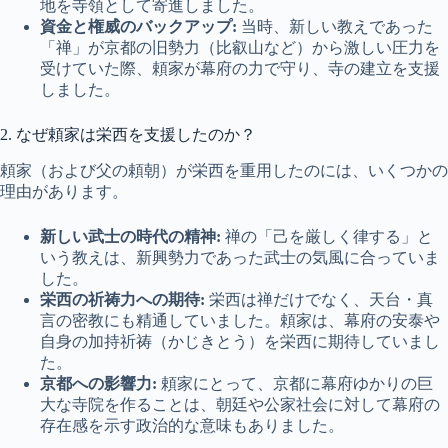
地を寺領として寄進しました。
資金と権威のバックアップ:
当時、新しい教えであった
「禅」が京都の旧勢力（比叡山など）から激しい圧力を
受けていた際、頼家が幕府の力で守り、寺の建立を支援
しました。
2. なぜ頼家は栄西を支援したのか？
頼家（および父の頼朝）が栄西を重用したのには、いくつかの
理由があります。
新しい武士の時代の精神:
禅の「己を厳しく律する」と
いう教えは、新興勢力であった武士の気風に合っていま
した。
栄西の祈祷力への期待:
栄西は禅だけでなく、天台・真
言の密教にも精通していました。頼家は、幕府の安泰や
自身の加持祈祷（かじきとう）を栄西に期待していまし
た。
京都への影響力:
頼家にとって、京都に幕府ゆかりの巨
大な寺院を作ることは、朝廷や公家社会に対して幕府の
存在感を示す政治的な意味もありました。