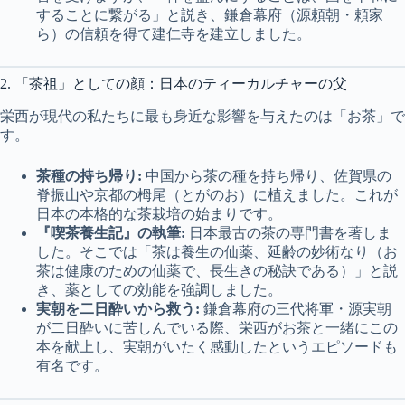
することに繋がる」と説き、鎌倉幕府（源頼朝・頼家
ら）の信頼を得て建仁寺を建立しました。
2. 「茶祖」としての顔：日本のティーカルチャーの父
栄西が現代の私たちに最も身近な影響を与えたのは「お茶」で
す。
茶種の持ち帰り:
中国から茶の種を持ち帰り、佐賀県の
脊振山や京都の栂尾（とがのお）に植えました。これが
日本の本格的な茶栽培の始まりです。
『喫茶養生記』の執筆:
日本最古の茶の専門書を著しま
した。そこでは「茶は養生の仙薬、延齢の妙術なり（お
茶は健康のための仙薬で、長生きの秘訣である）」と説
き、薬としての効能を強調しました。
実朝を二日酔いから救う:
鎌倉幕府の三代将軍・源実朝
が二日酔いに苦しんでいる際、栄西がお茶と一緒にこの
本を献上し、実朝がいたく感動したというエピソードも
有名です。