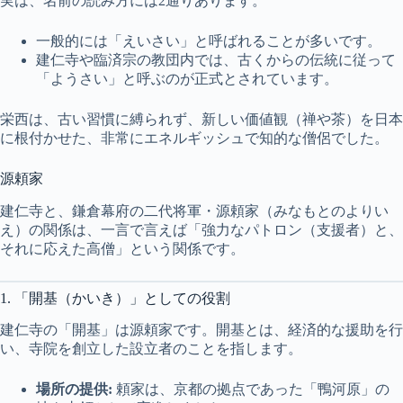
実は、名前の読み方には2通りあります。
一般的には「えいさい」と呼ばれることが多いです。
建仁寺や臨済宗の教団内では、古くからの伝統に従って
「ようさい」と呼ぶのが正式とされています。
栄西は、古い習慣に縛られず、新しい価値観（禅や茶）を日本
に根付かせた、非常にエネルギッシュで知的な僧侶でした。
源頼家
建仁寺と、鎌倉幕府の二代将軍・源頼家（みなもとのよりい
え）の関係は、一言で言えば「強力なパトロン（支援者）と、
それに応えた高僧」という関係です。
1. 「開基（かいき）」としての役割
建仁寺の「開基」は源頼家です。開基とは、経済的な援助を行
い、寺院を創立した設立者のことを指します。
場所の提供:
頼家は、京都の拠点であった「鴨河原」の