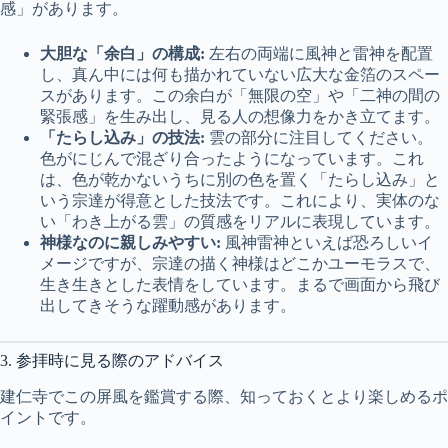
感」があります。
大胆な「余白」の構成:
左右の両端に風神と雷神を配置
し、真ん中には何も描かれていない広大な金箔のスペー
スがあります。この余白が「無限の空」や「二神の間の
緊張感」を生み出し、見る人の想像力をかき立てます。
「たらし込み」の技法:
雲の部分に注目してください。
色がにじんで混ざり合ったようになっています。これ
は、色が乾かないうちに別の色を置く「たらし込み」と
いう宗達が得意とした技法です。これにより、実体のな
い「わき上がる雲」の質感をリアルに表現しています。
神様なのに親しみやすい:
風神雷神といえば恐ろしいイ
メージですが、宗達の描く神様はどこかユーモラスで、
生き生きとした表情をしています。まるで画面から飛び
出してきそうな躍動感があります。
3. 参拝時に見る際のアドバイス
建仁寺でこの屏風を鑑賞する際、知っておくとより楽しめるポ
イントです。