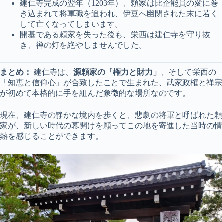
建仁寺完成の翌年（1203年）、頼家は比企能員の変に巻
き込まれて将軍職を追われ、伊豆へ幽閉された末に若く
して亡くなってしまいます。
開基である頼家を失った後も、栄西は建仁寺を守り抜
き、禅の灯を絶やしませんでした。
まとめ：
建仁寺は、
源頼家の「権力と財力」
、そして栄西の
「知恵と信仰心」が合致したことで生まれた、武家政権と禅宗
が初めて本格的に手を組んだ象徴的な場所なのです。
現在、建仁寺の静かな境内を歩くと、悲劇の将軍と呼ばれた頼
家が、新しい時代の幕開けを願ってこの地を寄進した当時の情
熱を感じることができます。