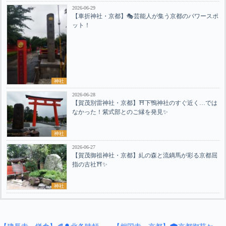
2026-06-29
【車折神社・京都】🎭芸能人が集う京都のパワースポ
ット！
神社
2026-06-28
【賀茂別雷神社・京都】⛩️下鴨神社のすぐ近く…では
なかった！紫式部とのご縁を発見✨
神社
2026-06-27
【賀茂御祖神社・京都】糺の森と流鏑馬が彩る京都屈
指の古社⛩️✨
神社