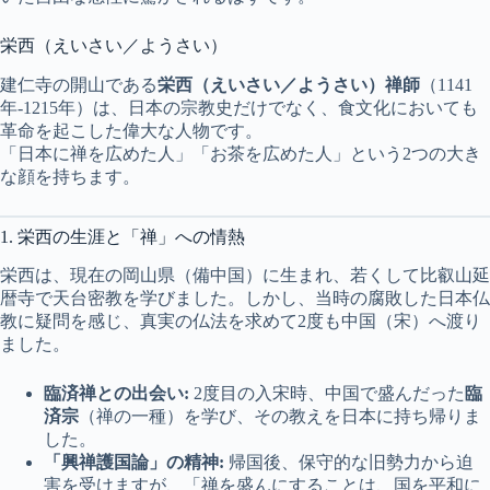
栄西（えいさい／ようさい）
建仁寺の開山である
栄西（えいさい／ようさい）禅師
（1141
年-1215年）は、日本の宗教史だけでなく、食文化においても
革命を起こした偉大な人物です。
「日本に禅を広めた人」「お茶を広めた人」という2つの大き
な顔を持ちます。
1. 栄西の生涯と「禅」への情熱
栄西は、現在の岡山県（備中国）に生まれ、若くして比叡山延
暦寺で天台密教を学びました。しかし、当時の腐敗した日本仏
教に疑問を感じ、真実の仏法を求めて2度も中国（宋）へ渡り
ました。
臨済禅との出会い:
2度目の入宋時、中国で盛んだった
臨
済宗
（禅の一種）を学び、その教えを日本に持ち帰りま
した。
「興禅護国論」の精神:
帰国後、保守的な旧勢力から迫
害を受けますが、「禅を盛んにすることは、国を平和に