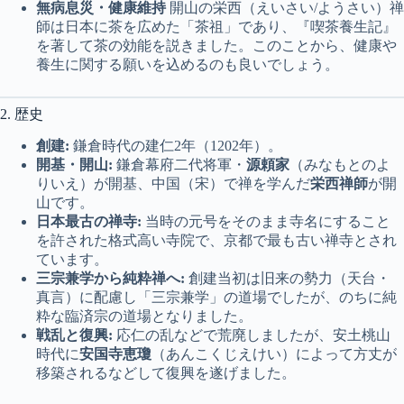
無病息災・健康維持
開山の栄西（えいさい/ようさい）禅
師は日本に茶を広めた「茶祖」であり、『喫茶養生記』
を著して茶の効能を説きました。このことから、健康や
養生に関する願いを込めるのも良いでしょう。
2. 歴史
創建:
鎌倉時代の建仁2年（1202年）。
開基・開山:
鎌倉幕府二代将軍・
源頼家
（みなもとのよ
りいえ）が開基、中国（宋）で禅を学んだ
栄西禅師
が開
山です。
日本最古の禅寺:
当時の元号をそのまま寺名にすること
を許された格式高い寺院で、京都で最も古い禅寺とされ
ています。
三宗兼学から純粋禅へ:
創建当初は旧来の勢力（天台・
真言）に配慮し「三宗兼学」の道場でしたが、のちに純
粋な臨済宗の道場となりました。
戦乱と復興:
応仁の乱などで荒廃しましたが、安土桃山
時代に
安国寺恵瓊
（あんこくじえけい）によって方丈が
移築されるなどして復興を遂げました。