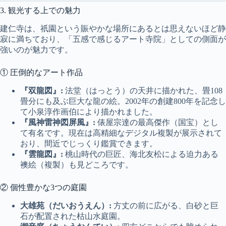
3. 観光する上での魅力
建仁寺は、祇園という賑やかな場所にあるとは思えないほど静
寂に満ちており、「五感で感じるアート寺院」としての側面が
強いのが魅力です。
① 圧倒的なアート作品
『双龍図』:
法堂（はっとう）の天井に描かれた、畳108
畳分にも及ぶ巨大な龍の絵。2002年の創建800年を記念し
て小泉淳作画伯により描かれました。
『風神雷神図屏風』:
俵屋宗達の最高傑作（国宝）とし
て有名です。現在は高精細なデジタル複製が展示されて
おり、間近でじっくり鑑賞できます。
『雲龍図』:
桃山時代の巨匠、海北友松による迫力ある
襖絵（複製）も見どころです。
② 個性豊かな3つの庭園
大雄苑（だいおうえん）:
方丈の前に広がる、白砂と巨
石が配置された枯山水庭園。