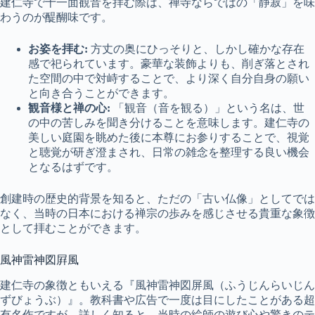
建仁寺で十一面観音を拝む際は、禅寺ならではの「静寂」を味
わうのが醍醐味です。
お姿を拝む:
方丈の奥にひっそりと、しかし確かな存在
感で祀られています。豪華な装飾よりも、削ぎ落とされ
た空間の中で対峙することで、より深く自分自身の願い
と向き合うことができます。
観音様と禅の心:
「観音（音を観る）」という名は、世
の中の苦しみを聞き分けることを意味します。建仁寺の
美しい庭園を眺めた後に本尊にお参りすることで、視覚
と聴覚が研ぎ澄まされ、日常の雑念を整理する良い機会
となるはずです。
創建時の歴史的背景を知ると、ただの「古い仏像」としてでは
なく、当時の日本における禅宗の歩みを感じさせる貴重な象徴
として拝むことができます。
風神雷神図屛風
建仁寺の象徴ともいえる『風神雷神図屏風（ふうじんらいじん
ずびょうぶ）』。教科書や広告で一度は目にしたことがある超
有名作ですが、詳しく知ると、当時の絵師の遊び心や驚きのテ