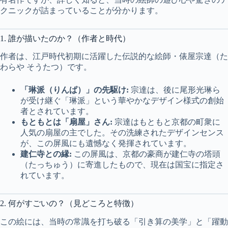
クニックが詰まっていることが分かります。
1. 誰が描いたのか？（作者と時代）
作者は、江戸時代初期に活躍した伝説的な絵師・俵屋宗達（た
わらや そうたつ）です。
「琳派（りんぱ）」の先駆け:
宗達は、後に尾形光琳ら
が受け継ぐ「琳派」という華やかなデザイン様式の創始
者とされています。
もともとは「扇屋」さん:
宗達はもともと京都の町衆に
人気の扇屋の主でした。その洗練されたデザインセンス
が、この屏風にも遺憾なく発揮されています。
建仁寺との縁:
この屏風は、京都の豪商が建仁寺の塔頭
（たっちゅう）に寄進したもので、現在は国宝に指定さ
れています。
2. 何がすごいの？（見どころと特徴）
この絵には、当時の常識を打ち破る「引き算の美学」と「躍動