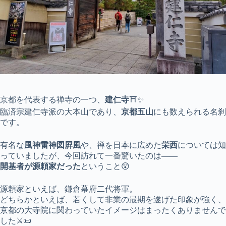
京都を代表する禅寺の一つ、
建仁寺
⛩️✨
臨済宗建仁寺派の大本山であり、
京都五山
にも数えられる名刹
です。
有名な
風神雷神図屛風
や、禅を日本に広めた
栄西
については知
っていましたが、今回訪れて一番驚いたのは——
開基者が源頼家だった
ということ😲
源頼家といえば、鎌倉幕府二代将軍。
どちらかといえば、若くして非業の最期を遂げた印象が強く、
京都の大寺院に関わっていたイメージはまったくありませんで
した⚔️📜