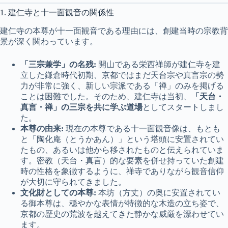
1. 建仁寺と十一面観音の関係性
建仁寺の本尊が十一面観音である理由には、創建当時の宗教背
景が深く関わっています。
「三宗兼学」の名残:
開山である栄西禅師が建仁寺を建
立した鎌倉時代初期、京都ではまだ天台宗や真言宗の勢
力が非常に強く、新しい宗派である「禅」のみを掲げる
ことは困難でした。そのため、建仁寺は当初、
「天台・
真言・禅」の三宗を共に学ぶ道場
としてスタートしまし
た。
本尊の由来:
現在の本尊である十一面観音像は、もとも
と「陶化庵（とうかあん）」という塔頭に安置されてい
たもの、あるいは他から移されたものと伝えられていま
す。密教（天台・真言）的な要素を併せ持っていた創建
時の性格を象徴するように、禅寺でありながら観音信仰
が大切に守られてきました。
文化財としての本尊:
本坊（方丈）の奥に安置されてい
る御本尊は、穏やかな表情が特徴的な木造の立ち姿で、
京都の歴史の荒波を越えてきた静かな威厳を漂わせてい
ます。