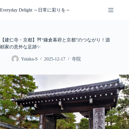
コ
ン
Everyday Delight ～日常に彩りを～
テ
ン
ツ
へ
ス
【建仁寺・京都】⛩️“鎌倉幕府と京都”のつながり！源
キ
頼家の意外な足跡✨
ッ
プ
Yutaka-S
2025-12-17
寺院