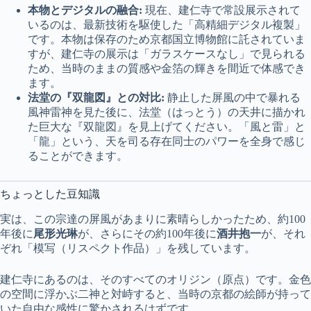
本物とデジタルの融合:
現在、建仁寺で常設展示されて
いるのは、最新技術を駆使した「高精細デジタル複製」
です。本物は保存のため京都国立博物館に託されていま
すが、建仁寺の展示は「ガラスケースなし」で見られる
ため、当時のままの質感や金箔の輝きを間近で体感でき
ます。
法堂の『双龍図』との対比:
静止した屏風の中で暴れる
風神雷神を見た後に、法堂（はっとう）の天井に描かれ
た巨大な『双龍図』を見上げてください。「風と雷」と
「龍」という、天を司る存在同士のパワーを全身で感じ
ることができます。
ちょっとした豆知識
実は、この宗達の屏風があまりに素晴らしかったため、約100
年後に
尾形光琳
が、さらにその約100年後に
酒井抱一
が、それ
ぞれ「模写（リスペクト作品）」を残しています。
建仁寺にあるのは、そのすべてのオリジン（原点）です。金色
の空間に浮かぶ二神と対峙すると、当時の京都の絵師が持って
いた自由な感性に驚かされるはずです。