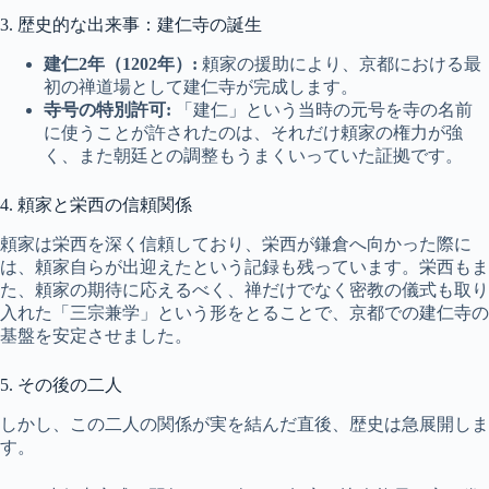
3. 歴史的な出来事：建仁寺の誕生
建仁2年（1202年）:
頼家の援助により、京都における最
初の禅道場として建仁寺が完成します。
寺号の特別許可:
「建仁」という当時の元号を寺の名前
に使うことが許されたのは、それだけ頼家の権力が強
く、また朝廷との調整もうまくいっていた証拠です。
4. 頼家と栄西の信頼関係
頼家は栄西を深く信頼しており、栄西が鎌倉へ向かった際に
は、頼家自らが出迎えたという記録も残っています。栄西もま
た、頼家の期待に応えるべく、禅だけでなく密教の儀式も取り
入れた「三宗兼学」という形をとることで、京都での建仁寺の
基盤を安定させました。
5. その後の二人
しかし、この二人の関係が実を結んだ直後、歴史は急展開しま
す。