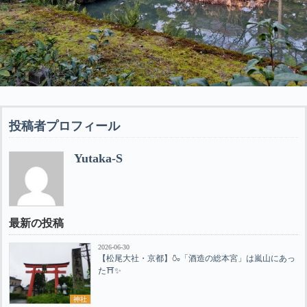
投稿者プロフィール
Yutaka-S
最新の投稿
2026-06-30
【松尾大社・京都】🍶「酒造の総本宮」は嵐山にあっ
た⛩️✨
神社