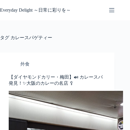
コ
ン
Everyday Delight ～日常に彩りを～
テ
ン
ツ
へ
タグ
カレースパゲティー
ス
キ
ッ
プ
外食
【ダイヤモンドカリー・梅田】🍛 カレースパ
発見！✨大阪のカレーの名店 🥄