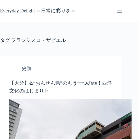
コ
ン
Everyday Delight ～日常に彩りを～
テ
ン
ツ
へ
タグ
フランシスコ・ザビエル
ス
キ
ッ
プ
史跡
【大分】♨️“おんせん県”のもう一つの顔！西洋
文化のはじまり✨