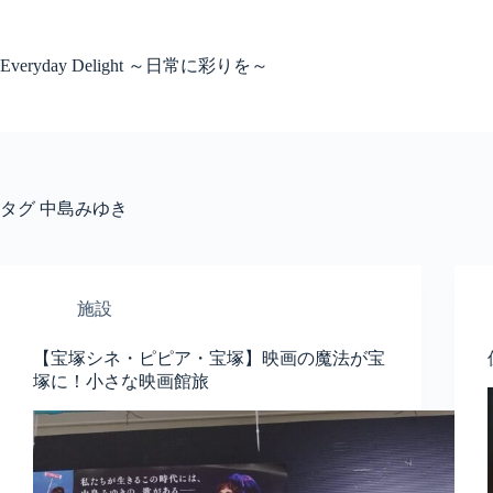
コ
ン
テ
Everyday Delight ～日常に彩りを～
ン
ツ
へ
ス
キ
ッ
タグ
中島みゆき
プ
施設
【宝塚シネ・ピピア・宝塚】映画の魔法が宝
塚に！小さな映画館旅