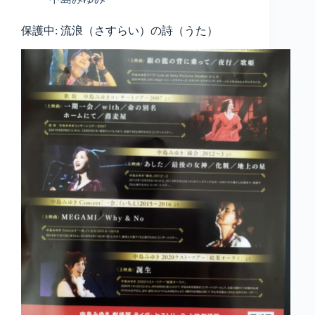
保護中: 流浪（さすらい）の詩（うた）