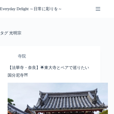
コ
ン
Everyday Delight ～日常に彩りを～
テ
ン
ツ
へ
タグ
光明宗
ス
キ
ッ
プ
寺院
【法華寺・奈良】🌟東大寺とペアで巡りたい
国分尼寺⛩️