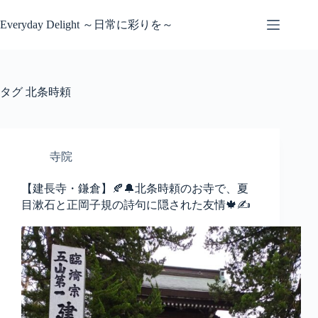
コ
ン
Everyday Delight ～日常に彩りを～
テ
ン
ツ
へ
タグ
北条時頼
ス
キ
ッ
プ
寺院
【建長寺・鎌倉】🍂🔔北条時頼のお寺で、夏
目漱石と正岡子規の詩句に隠された友情🍁✍️