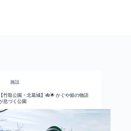
施設
【竹取公園・北葛城】🎋🌟 かぐや姫の物語
が息づく公園