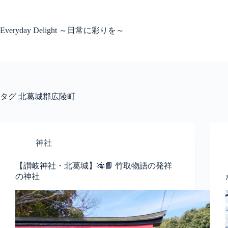
コ
ン
テ
Everyday Delight ～日常に彩りを～
ン
ツ
へ
ス
キ
ッ
タグ
北葛城郡広陵町
プ
神社
【讃岐神社・北葛城】🎋📘 竹取物語の発祥
の神社