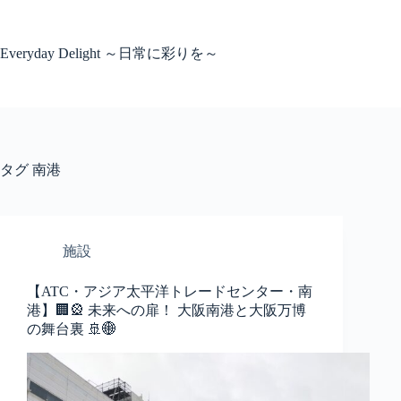
コ
ン
テ
Everyday Delight ～日常に彩りを～
ン
ツ
へ
ス
キ
ッ
タグ
南港
プ
施設
【ATC・アジア太平洋トレードセンター・南
港】🏢🎡 未来への扉！ 大阪南港と大阪万博
の舞台裏 🚢🌐