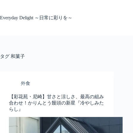
コ
ン
テ
Everyday Delight ～日常に彩りを～
ン
ツ
へ
ス
キ
ッ
タグ
和菓子
プ
外食
【彩花苑・尼崎】甘さと涼しさ、最高の組み
合わせ！かりんとう饅頭の新星『冷やしみた
らし』