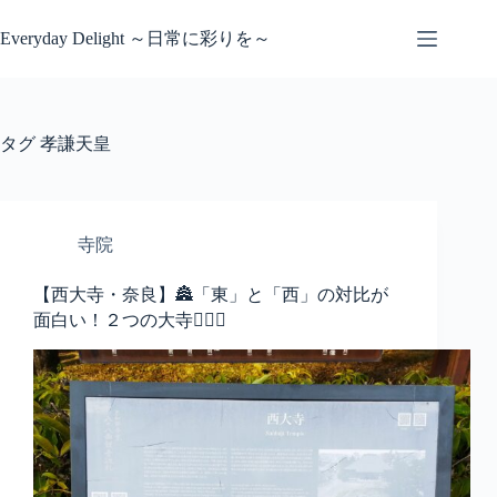
コ
ン
Everyday Delight ～日常に彩りを～
テ
ン
ツ
へ
タグ
孝謙天皇
ス
キ
ッ
プ
寺院
【西大寺・奈良】🏯「東」と「西」の対比が
面白い！２つの大寺🚶‍♂️✨