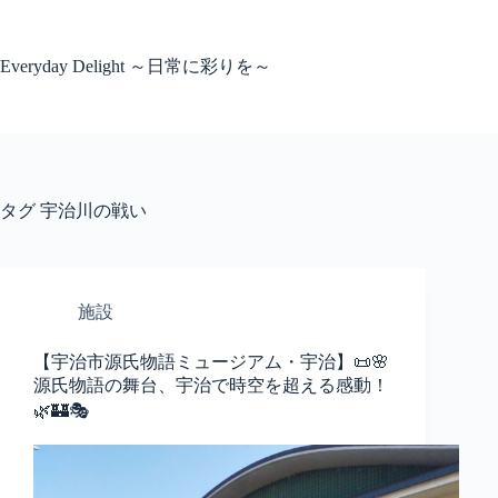
コ
ン
テ
Everyday Delight ～日常に彩りを～
ン
ツ
へ
ス
キ
ッ
タグ
宇治川の戦い
プ
施設
【宇治市源氏物語ミュージアム・宇治】📜🌸
源氏物語の舞台、宇治で時空を超える感動！
🌿🏰🎭