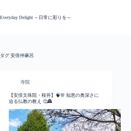
コ
ン
テ
Everyday Delight ～日常に彩りを～
ン
ツ
へ
ス
キ
ッ
タグ
安倍仲麻呂
プ
寺院
【安倍文殊院・桜井】🧠🌸 知恵の奥深さに
迫る仏教の教え 🤔🏯