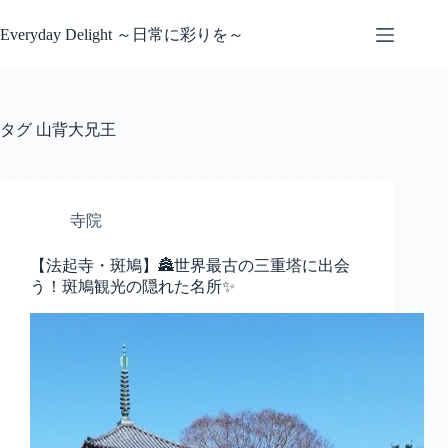
コ
ン
Everyday Delight ～日常に彩りを～
テ
ン
ツ
へ
タグ
山背大兄王
ス
キ
ッ
プ
寺院
【法起寺・斑鳩】🏯世界最古の三重塔に出会
う！斑鳩観光の隠れた名所✨