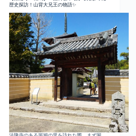
歴史探訪！山背大兄王の物語✨
法隆寺のある斑鳩の里を訪れた際、まず困…