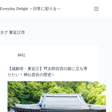
コ
ン
Everyday Delight ～日常に彩りを～
テ
ン
ツ
へ
タグ
東近江市
ス
キ
ッ
プ
神社
【成願寺・東近江】⛩️太郎坊宮の前に立ち寄
りたい！神仏習合の歴史✨