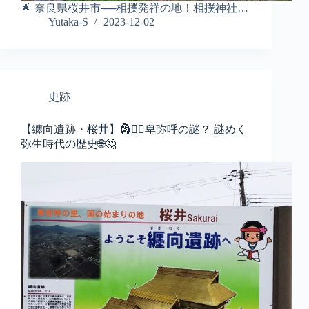
🌟 奈良県桜井市──相撲発祥の地！相撲神社…
Yutaka-S
2023-12-02
史跡
【纏向遺跡・桜井】🗿🕵️‍♂️卑弥呼の謎？ 謎めく
弥生時代の歴史🌐🤔