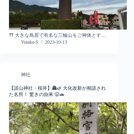
⛩️ 大きな鳥居で有名な三輪山をご神体とす…
Yutaka-S
2023-10-13
神社
【談山神社・桜井】🏯🌿 大化改新が相談され
た名所！ 驚きの由来 😲🚗