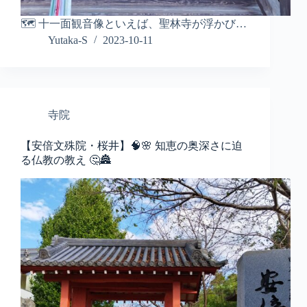
🗺️ 十一面観音像といえば、聖林寺が浮かび…
Yutaka-S
2023-10-11
寺院
【安倍文殊院・桜井】🧠🌸 知恵の奥深さに迫
る仏教の教え 🤔🏯