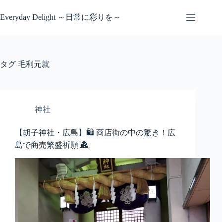
コ
ン
Everyday Delight ～日常に彩りを～
テ
ン
ツ
へ
タグ
毛利元就
ス
キ
ッ
プ
神社
【胡子神社・広島】🛍️ 商店街の中の驚き！広
島で商売繁盛祈願 🏯