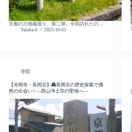
京都の六地蔵巡り、第二弾。今回訪れたの…
Yutaka-S
2025-10-03
寺院
【光明寺・長岡京】🏯長岡京の歴史探索で偶
然の出会い✨—西山浄土宗の聖地へ—