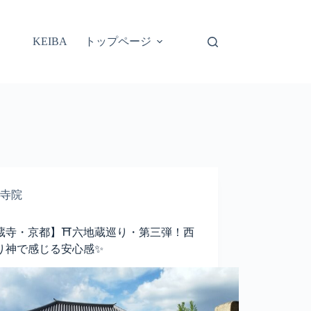
トップページ
KEIBA
寺院
蔵寺・京都】⛩️六地蔵巡り・第三弾！西
り神で感じる安心感✨