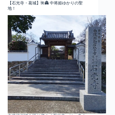
【石光寺・葛城】🌺🏯 中将姫ゆかりの聖
地！