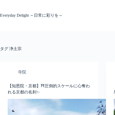
コ
ン
テ
Everyday Delight ～日常に彩りを～
ン
ツ
へ
ス
キ
ッ
タグ
浄土宗
プ
寺院
【知恩院・京都】⛩️圧倒的スケールに心奪わ
れる京都の名刹✨