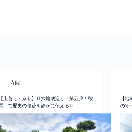
寺院
【上善寺・京都】⛩️六地蔵巡り・第五弾！鞍
【地
馬口で歴史の傷跡を静かに伝える✨
の守