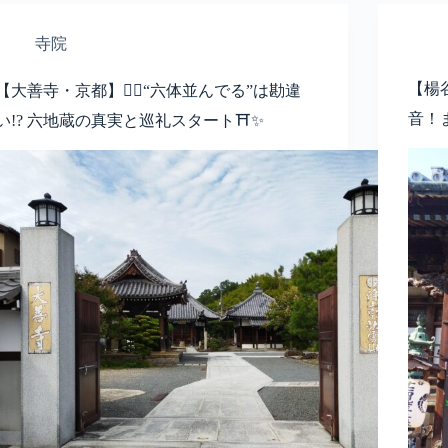
寺院
【楊
【大善寺・京都】🚶‍♂️“六体並んでる”は勘違
音！
い!? 六地蔵の真実と巡礼スタート⛩️✨