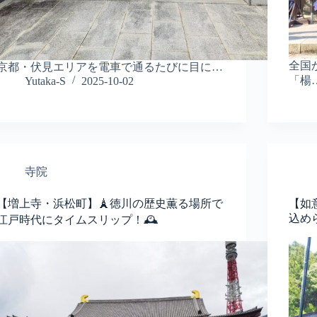
全国
京都・伏見エリアを電車で通るたびに目に…
「楊
Yutaka-S
2025-10-02
寺院
【増上寺・浜松町】🗼徳川の歴史薫る場所で
【如
込め
江戸時代にタイムスリップ！🕰️