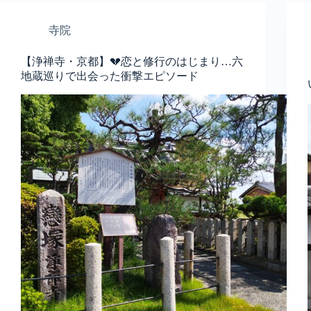
寺院
【浄禅寺・京都】💔恋と修行のはじまり…六
地蔵巡りで出会った衝撃エピソード