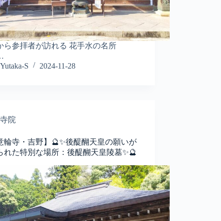
から参拝者が訪れる 花手水の名所
…
Yutaka-S
2024-11-28
寺院
意輪寺・吉野】🔮✨後醍醐天皇の願いが
られた特別な場所：後醍醐天皇陵墓✨🔮