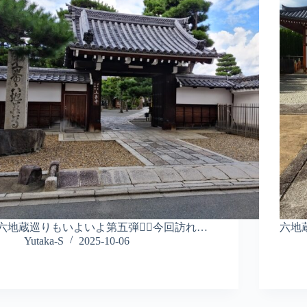
六地蔵巡りもいよいよ第五弾🚶‍♂️今回訪れ…
六地
Yutaka-S
2025-10-06