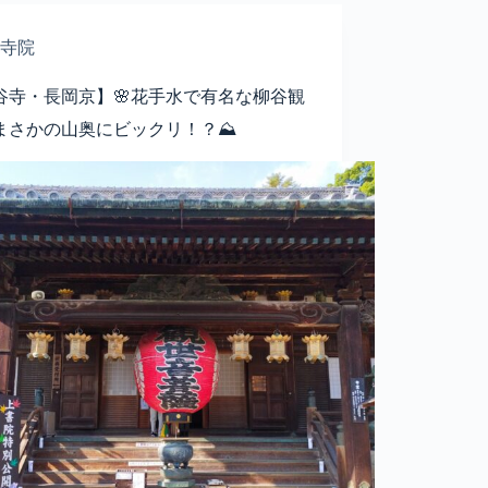
寺院
谷寺・長岡京】🌸花手水で有名な柳谷観
まさかの山奥にビックリ！？⛰️