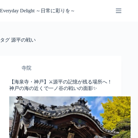
コ
ン
Everyday Delight ～日常に彩りを～
テ
ン
ツ
へ
タグ
源平の戦い
ス
キ
ッ
プ
寺院
【海泉寺・神戸】⚔️源平の記憶が残る場所へ！
神戸の海の近くで一ノ谷の戦いの面影✨