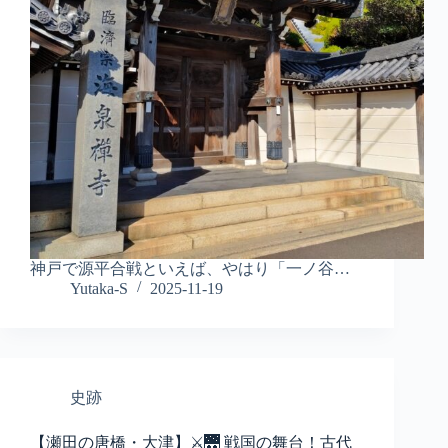
神戸で源平合戦といえば、やはり「一ノ谷…
Yutaka-S
2025-11-19
史跡
【瀬田の唐橋・大津】⚔️🌉 戦国の舞台！古代