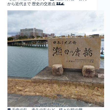
から近代まで 歴史の交差点 🏰🌊
🛡️ 壬申の乱、承久の乱など、様々な戦の歴…