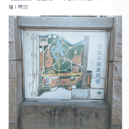
場！⛩️🚶‍♂️