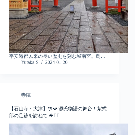
平安遷都以来の長い歴史を刻む城南宮。鳥…
Yutaka-S
2024-01-20
寺院
【石山寺・大津】📖💜 源氏物語の舞台！紫式
部の足跡を訪ねて 🌺🚶‍♀️