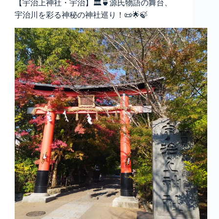
【宇治上神社・宇治】🏛️🍵源氏物語の舞台、
宇治川を彩る神秘の神社巡り！📜🌟🍃