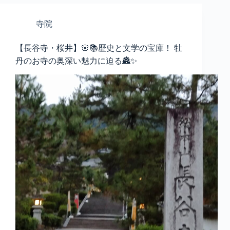
寺院
【長谷寺・桜井】🌸📚歴史と文学の宝庫！ 牡
丹のお寺の奥深い魅力に迫る🏯✨