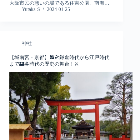
大阪市民の憩いの場である住吉公園。南海…
Yutaka-S
2024-01-25
神社
【城南宮・京都】🏯🌸鎌倉時代から江戸時代
まで🏰各時代の歴史の舞台！⚔️