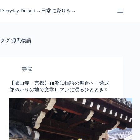
コ
ン
Everyday Delight ～日常に彩りを～
テ
ン
ツ
へ
タグ
源氏物語
ス
キ
ッ
プ
寺院
【廬山寺・京都】📖源氏物語の舞台へ！紫式
部ゆかりの地で文学ロマンに浸るひととき✨