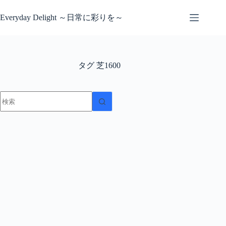
コ
ン
Everyday Delight ～日常に彩りを～
テ
ン
ツ
へ
タグ
芝1600
ス
キ
ッ
結
プ
果
な
し