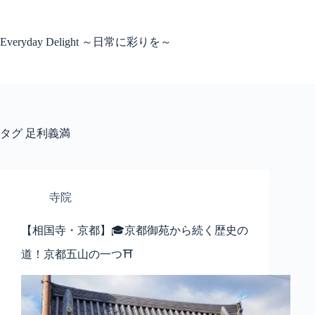
コ
ン
テ
Everyday Delight ～日常に彩りを～
ン
ツ
へ
ス
キ
ッ
タグ
足利義満
プ
寺院
【相国寺・京都】🎓京都御苑から続く歴史の
道！京都五山の一つ⛩️