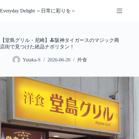
コ
ン
Everyday Delight ～日常に彩りを～
テ
ン
ツ
へ
【堂島グリル・尼崎】🍝阪神タイガースのマジック商
ス
店街で見つけた絶品ナポリタン！
キ
ッ
Yutaka-S
2026-06-20
外食
プ