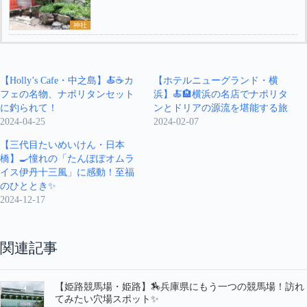
神社
【Holly’s Cafe・中之島】🍝☕️カ
【ホテルニューグランド・横
フェの名物、ナポリタンセット
浜】🍝🏨横浜の名店でナポリタ
に釣られて！
ンとドリアの源流を堪能する旅
2024-04-25
2024-02-07
【三代目たいめいけん・日本
橋】🍳憧れの「たんぽぽオムラ
イス伊丹十三風」に感動！至福
のひととき✨
2024-12-17
関連記事
【姫路競馬場・姫路】🏇兵庫県にもう一つの競馬場！訪れ
てみたい穴場スポット✨