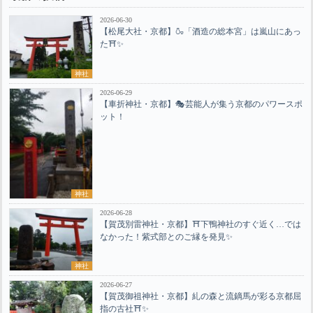
2026-06-30
【松尾大社・京都】🍶「酒造の総本宮」は嵐山にあっ
た⛩️✨
神社
2026-06-29
【車折神社・京都】🎭芸能人が集う京都のパワースポ
ット！
神社
2026-06-28
【賀茂別雷神社・京都】⛩️下鴨神社のすぐ近く…では
なかった！紫式部とのご縁を発見✨
神社
2026-06-27
【賀茂御祖神社・京都】糺の森と流鏑馬が彩る京都屈
指の古社⛩️✨