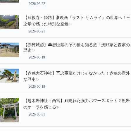
2026-06-22
【圓教寺・姫路】🎬映画『ラスト サムライ』の世界へ！三
之堂で感じた特別な空気✨
2026-06-21
【赤穂城跡】🏯忠臣蔵のその後を知る旅！浅野家と森家の
歴史✨
2026-06-19
【赤穂大石神社】⛩️忠臣蔵だけじゃなかった！赤穂の意外
な歴史✨
2026-06-18
【越木岩神社・西宮】🪨隠れた強力パワースポット？甑岩
のオーラを感じる✨
2026-05-31