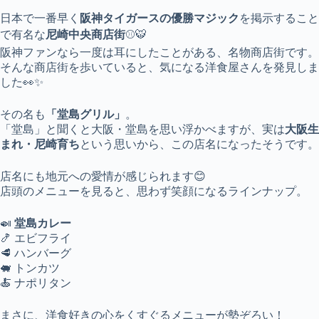
日本で一番早く
阪神タイガースの優勝マジック
を掲示すること
で有名な
尼崎中央商店街
⚾🐯
阪神ファンなら一度は耳にしたことがある、名物商店街です。
そんな商店街を歩いていると、気になる洋食屋さんを発見しま
した👀✨
その名も
「堂島グリル」
。
「堂島」と聞くと大阪・堂島を思い浮かべますが、実は
大阪生
まれ・尼崎育ち
という思いから、この店名になったそうです。
店名にも地元への愛情が感じられます😊
店頭のメニューを見ると、思わず笑顔になるラインナップ。
🍛
堂島カレー
🍤 エビフライ
🥩 ハンバーグ
🐖 トンカツ
🍝 ナポリタン
まさに、洋食好きの心をくすぐるメニューが勢ぞろい！