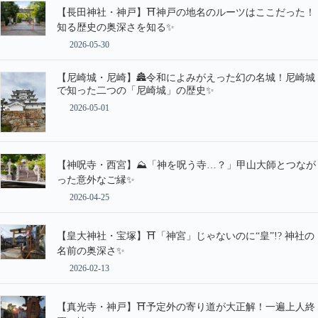
【長田神社・神戸】⛩️神戸の地名のルーツはここだった！
知る歴史の奥深さを知る✨
2026-05-30
【尼崎城・尼崎】🏯令和によみがえった幻の名城！尼崎城
で知った二つの「尼崎城」の歴史✨
2026-05-01
【神呪寺・西宮】⛰️「神を呪う寺…？」甲山大師とつなが
った意外なご縁✨
2026-04-25
【皇大神社・宝塚】⛩️「神宮」じゃないのに“皇”!? 神社の
名前の奥深さ✨
2026-02-13
【真光寺・神戸】⛩️予定外の寄り道が大正解！一遍上人終