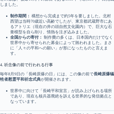
しました。
制作期間：
構想から完成まで約5年を要しました。北村
西望は当時70歳近い高齢でしたが、東京都武蔵野市にあ
るアトリエ（現在の井の頭自然文化園内）で、巨大な石
膏模型を自ら削り、情熱を注ぎ込みました。
全国からの寄付：
制作費の多くは、日本国内だけでなく
世界中から寄せられた募金によって賄われました。まさ
に「人々の平和への願い」が形になったものと言えま
す。
4. 祈念像の前で行われる行事
毎年8月9日の「長崎原爆の日」には、この像の前で
長崎原爆犠
牲者慰霊平和祈念式典
が開催されます。
世界中に向けて「長崎平和宣言」が読み上げられる場所
であり、現在も核兵器廃絶を訴える世界的な発信拠点と
なっています。