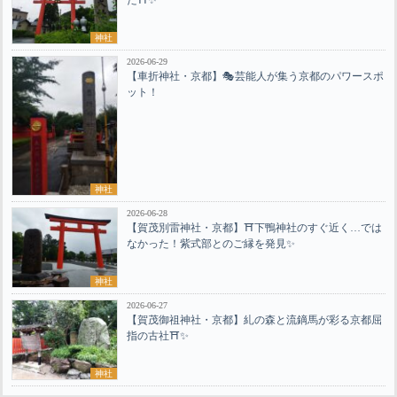
神社
2026-06-29
【車折神社・京都】🎭芸能人が集う京都のパワースポ
ット！
神社
2026-06-28
【賀茂別雷神社・京都】⛩️下鴨神社のすぐ近く…では
なかった！紫式部とのご縁を発見✨
神社
2026-06-27
【賀茂御祖神社・京都】糺の森と流鏑馬が彩る京都屈
指の古社⛩️✨
神社