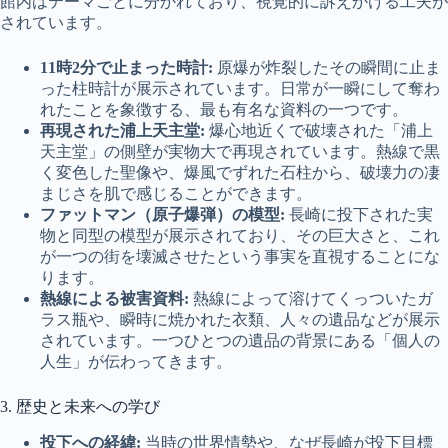
館内はテーマごとに分かれており、視覚的に訴えかける工夫が
されています。
11時2分で止まった時計:
原爆が炸裂したその瞬間に止ま
った柱時計が展示されています。日常が一瞬にして奪わ
れたことを象徴する、最も有名な資料の一つです。
再現された浦上天主堂:
爆心地近くで破壊された「浦上
天主堂」の側壁が実物大で再現されています。熱線で黒
く変色した聖像や、爆風でずれた石柱から、破壊力の凄
まじさを肌で感じることができます。
ファットマン（原子爆弾）の模型:
長崎に投下された実
物と同型の模型が展示されており、その巨大さと、これ
が一つの街を壊滅させたという事実を直視することにな
ります。
熱線による被害資料:
熱線によって溶けてくっついたガ
ラス瓶や、瞬時に焼かれた衣類、人々の遺品などが展示
されています。一つひとつの遺品の背景にある「個人の
人生」が伝わってきます。
3. 歴史と未来への学び
投下への経緯:
当時の世界情勢や、なぜ長崎が投下目標