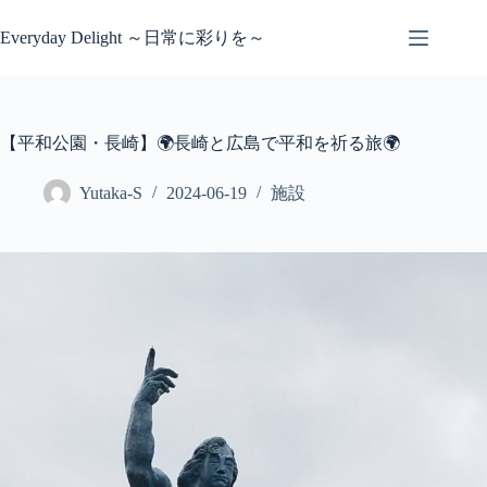
コ
ン
Everyday Delight ～日常に彩りを～
テ
ン
ツ
へ
【平和公園・長崎】🌍長崎と広島で平和を祈る旅🌍
ス
キ
ッ
Yutaka-S
2024-06-19
施設
プ