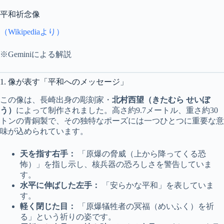
平和祈念像
（Wikipediaより）
※Geminiによる解説
1. 像が表す「平和へのメッセージ」
この像は、長崎出身の彫刻家・
北村西望（きたむら せいぼ
う）
によって制作されました。高さ約9.7メートル、重さ約30
トンの青銅製で、その独特なポーズには一つひとつに重要な意
味が込められています。
天を指す右手：
「原爆の脅威（上から降ってくる恐
怖）」を指し示し、核兵器の恐ろしさを警告していま
す。
水平に伸ばした左手：
「安らかな平和」を表していま
す。
軽く閉じた目：
「原爆犠牲者の冥福（めいふく）を祈
る」という祈りの姿です。