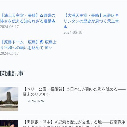
【浦上天主堂・長崎】⛪️原爆の
【大浦天主堂・長崎】⛪️潜伏キ
怖さを伝える知られざる遺構⛪️
リシタンの歴史が息づく天主堂
2024-06-17
⛪️
2024-06-18
【原爆ドーム・広島】🌏 広島よ
り平和への願いを込めて 🌸✨
2024-03-17
関連記事
【ペリー公園・横須賀】⚓日本史が動いた海を眺める――
幕末のリアル✨
2026-02-26
【田原坂・熊本】⚔️思索と歴史が交差する地――西南戦争