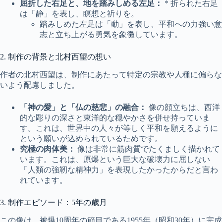
屈折した右足と、地を踏みしめる左足：
* 折られた右足
は「静」を表し、瞑想と祈りを。
踏みしめた左足は「動」を表し、平和への力強い意
志と立ち上がる勇気を象徴しています。
2. 制作の背景と北村西望の想い
作者の北村西望は、制作にあたって特定の宗教や人種に偏らな
いよう配慮しました。
「神の愛」と「仏の慈悲」の融合：
像の顔立ちは、西洋
的な彫りの深さと東洋的な穏やかさを併せ持っていま
す。これは、世界中の人々が等しく平和を願えるように
という願いが込められているためです。
究極の肉体美：
像は非常に筋肉質でたくましく描かれて
います。これは、原爆という巨大な破壊力に屈しない
「人類の強靭な精神力」を表現したかったからだと言わ
れています。
3. 制作エピソード：5年の歳月
この像は、被爆10周年の節目である1955年（昭和30年）に完成