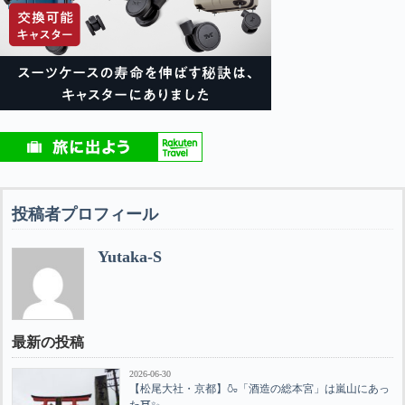
投稿者プロフィール
Yutaka-S
最新の投稿
2026-06-30
【松尾大社・京都】🍶「酒造の総本宮」は嵐山にあっ
た⛩️✨