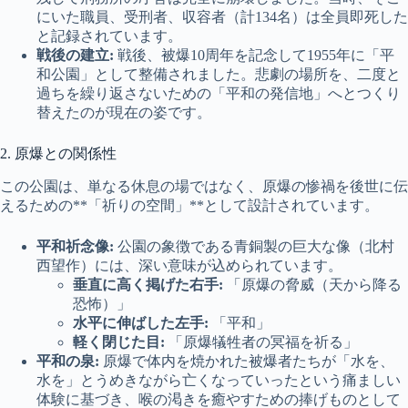
にいた職員、受刑者、収容者（計134名）は全員即死した
と記録されています。
戦後の建立:
戦後、被爆10周年を記念して1955年に「平
和公園」として整備されました。悲劇の場所を、二度と
過ちを繰り返さないための「平和の発信地」へとつくり
替えたのが現在の姿です。
2. 原爆との関係性
この公園は、単なる休息の場ではなく、原爆の惨禍を後世に伝
えるための**「祈りの空間」**として設計されています。
平和祈念像:
公園の象徴である青銅製の巨大な像（北村
西望作）には、深い意味が込められています。
垂直に高く掲げた右手:
「原爆の脅威（天から降る
恐怖）」
水平に伸ばした左手:
「平和」
軽く閉じた目:
「原爆犠牲者の冥福を祈る」
平和の泉:
原爆で体内を焼かれた被爆者たちが「水を、
水を」とうめきながら亡くなっていったという痛ましい
体験に基づき、喉の渇きを癒やすための捧げものとして