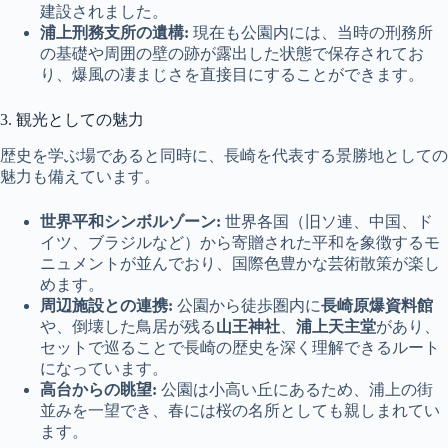
建設されました。
浦上刑務支所の遺構:
現在も公園内には、当時の刑務所
の基礎や周囲の壁の跡が露出した状態で保存されてお
り、爆風の凄まじさを直接目にすることができます。
3. 観光としての魅力
歴史を学ぶ場であると同時に、長崎を代表する景勝地としての
魅力も備えています。
世界平和シンボルゾーン:
世界各国（旧ソ連、中国、ド
イツ、ブラジルなど）から寄贈された平和を象徴するモ
ニュメントが並んでおり、国際色豊かな芸術散策が楽し
めます。
周辺施設との連携:
公園から徒歩圏内に
長崎原爆資料館
や、倒壊した鳥居が残る
山王神社
、
浦上天主堂
があり、
セットで巡ることで長崎の歴史を深く理解できるルート
になっています。
高台からの眺望:
公園は小高い丘にあるため、浦上の街
並みを一望でき、春には桜の名所としても親しまれてい
ます。