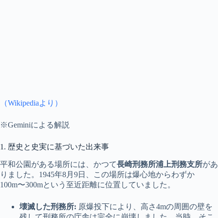
（Wikipediaより）
※Geminiによる解説
1. 歴史と史実に基づいた出来事
平和公園がある場所には、かつて
長崎刑務所浦上刑務支所
があ
りました。1945年8月9日、この場所は爆心地からわずか
100m〜300mという至近距離に位置していました。
壊滅した刑務所:
原爆投下により、高さ4mの周囲の壁を
残して刑務所の庁舎は完全に崩壊しました。当時、そこ