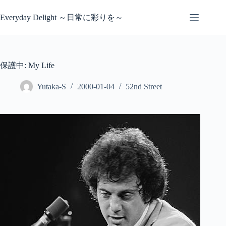
コ
ン
Everyday Delight ～日常に彩りを～
テ
ン
ツ
へ
保護中: My Life
ス
キ
Yutaka-S
2000-01-04
52nd Street
ッ
プ