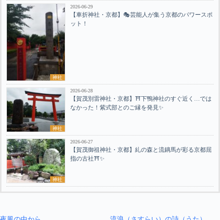
2026-06-29
【車折神社・京都】🎭芸能人が集う京都のパワースポ
ット！
神社
2026-06-28
【賀茂別雷神社・京都】⛩️下鴨神社のすぐ近く…では
なかった！紫式部とのご縁を発見✨
神社
2026-06-27
【賀茂御祖神社・京都】糺の森と流鏑馬が彩る京都屈
指の古社⛩️✨
神社
夜風の中から
流浪（さすらい）の詩（うた）