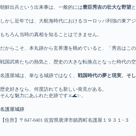
朝鮮出兵という出来事は、一般的には
豊臣秀吉の壮大な野望
と
しかし近年では、大航海時代におけるヨーロッパ列強の東アジ
もちろん当時の真相を知ることはできません。
だからこそ、本丸跡から玄界灘を眺めていると、「秀吉はこの
戦国武将たちの熱気と、歴史の大きな転換点となった時代の空
名護屋城は、単なる城跡ではなく、
戦国時代の夢と現実、そし
歴史好きなら、何度訪れても新しい発見がある。
そんな魅力にあふれた史跡です⚔️🌊✨。
名護屋城跡
【住所】〒847-0401 佐賀県唐津市鎮西町名護屋１９３１−３