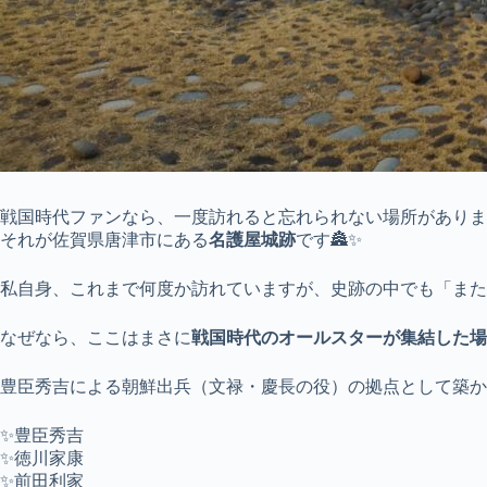
戦国時代ファンなら、一度訪れると忘れられない場所がありま
それが佐賀県唐津市にある
名護屋城跡
です🏯✨
私自身、これまで何度か訪れていますが、史跡の中でも「また
なぜなら、ここはまさに
戦国時代のオールスターが集結した場
豊臣秀吉による朝鮮出兵（文禄・慶長の役）の拠点として築か
✨豊臣秀吉
✨徳川家康
✨前田利家