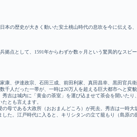
日本の歴史が大きく動いた安土桃山時代の息吹を今に伝える、
兵拠点として、1591年からわずか数ヶ月という驚異的なスピ
家康、伊達政宗、石田三成、前田利家、真田昌幸、黒田官兵衛
口数千人だった一帯が、一時は20万人を超える巨大都市へと変
、秀吉は城内に「黄金の茶室」を運び込ませて茶会を開いたり
いたとも言えます。
愛の母である大政所（おおまんどころ）が死去。秀吉は一時大坂
ました。江戸時代に入ると、キリシタンの立て籠もり（島原の