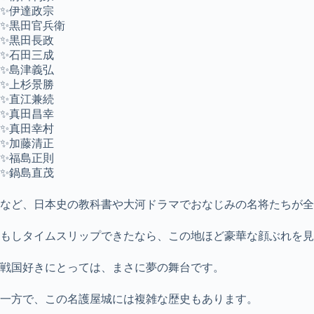
✨伊達政宗
✨黒田官兵衛
✨黒田長政
✨石田三成
✨島津義弘
✨上杉景勝
✨直江兼続
✨真田昌幸
✨真田幸村
✨加藤清正
✨福島正則
✨鍋島直茂
など、日本史の教科書や大河ドラマでおなじみの名将たちが全
もしタイムスリップできたなら、この地ほど豪華な顔ぶれを見
戦国好きにとっては、まさに夢の舞台です。
一方で、この名護屋城には複雑な歴史もあります。