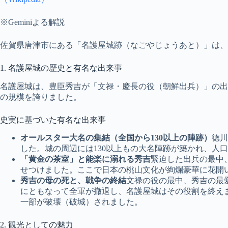
※Geminiよる解説
佐賀県唐津市にある「名護屋城跡（なごやじょうあと）」は、
1. 名護屋城の歴史と有名な出来事
名護屋城は、豊臣秀吉が「文禄・慶長の役（朝鮮出兵）」の出
の規模を誇りました。
史実に基づいた有名な出来事
オールスター大名の集結（全国から130以上の陣跡）
徳川
した。城の周辺には130以上もの大名陣跡が築かれ、人
「黄金の茶室」と能楽に溺れる秀吉
緊迫した出兵の最中
せつけました。ここで日本の桃山文化が絢爛豪華に花開
秀吉の母の死と、戦争の終結
文禄の役の最中、秀吉の最
にともなって全軍が撤退し、名護屋城はその役割を終え
一部が破壊（破城）されました。
2. 観光としての魅力