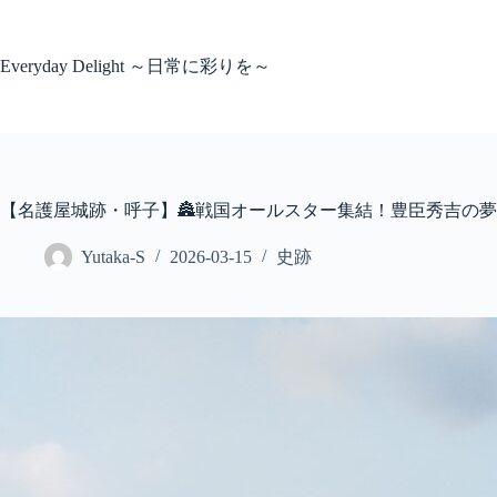
コ
ン
テ
Everyday Delight ～日常に彩りを～
ン
ツ
へ
ス
キ
ッ
【名護屋城跡・呼子】🏯戦国オールスター集結！豊臣秀吉の夢
プ
Yutaka-S
2026-03-15
史跡