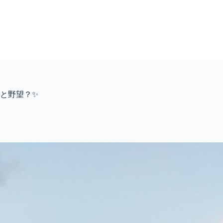
と野望？✨