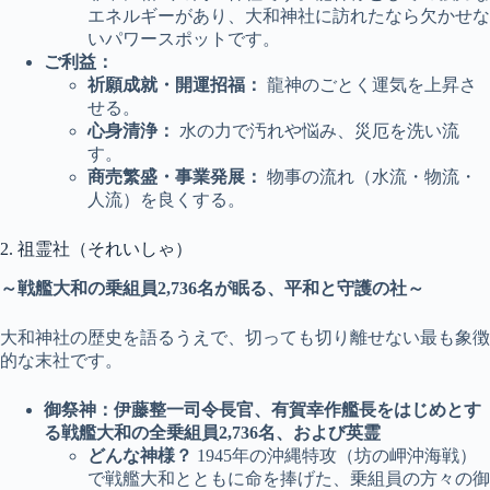
エネルギーがあり、大和神社に訪れたなら欠かせな
いパワースポットです。
ご利益：
祈願成就・開運招福：
龍神のごとく運気を上昇さ
せる。
心身清浄：
水の力で汚れや悩み、災厄を洗い流
す。
商売繁盛・事業発展：
物事の流れ（水流・物流・
人流）を良くする。
2. 祖霊社（それいしゃ）
～戦艦大和の乗組員2,736名が眠る、平和と守護の社～
大和神社の歴史を語るうえで、切っても切り離せない最も象徴
的な末社です。
御祭神：伊藤整一司令長官、有賀幸作艦長をはじめとす
る戦艦大和の全乗組員2,736名、および英霊
どんな神様？
1945年の沖縄特攻（坊の岬沖海戦）
で戦艦大和とともに命を捧げた、乗組員の方々の御