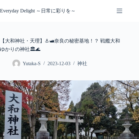
コ
ン
Everyday Delight ～日常に彩りを～
テ
ン
ツ
へ
【大和神社・天理】⚓🛥️奈良の秘密基地！？ 戦艦大和
ス
キ
ゆかりの神社🏛️🌊
ッ
プ
Yutaka-S
2023-12-03
神社