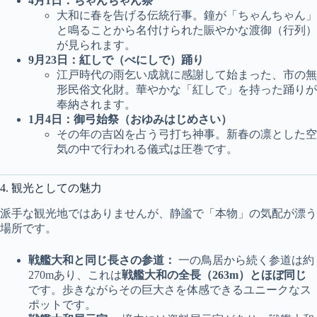
4月1日：ちゃんちゃん祭
大和に春を告げる伝統行事。鐘が「ちゃんちゃん」
と鳴ることから名付けられた賑やかな渡御（行列）
が見られます。
9月23日：紅しで（べにしで）踊り
江戸時代の雨乞い成就に感謝して始まった、市の無
形民俗文化財。華やかな「紅しで」を持った踊りが
奉納されます。
1月4日：御弓始祭（おゆみはじめさい）
その年の吉凶を占う弓打ち神事。新春の凛とした空
気の中で行われる儀式は圧巻です。
4. 観光としての魅力
派手な観光地ではありませんが、静謐で「本物」の気配が漂う
場所です。
戦艦大和と同じ長さの参道：
一の鳥居から続く参道は約
270mあり、これは
戦艦大和の全長（263m）とほぼ同じ
です。歩きながらその巨大さを体感できるユニークなス
ポットです。