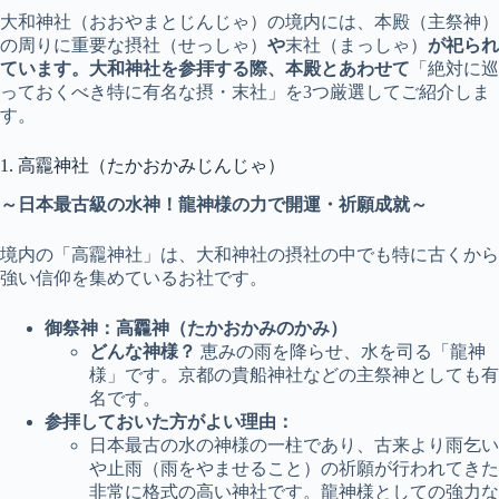
大和神社（おおやまとじんじゃ）の境内には、本殿（主祭神）
の周りに重要な摂社（せっしゃ）
や
末社（まっしゃ）
が祀られ
ています。大和神社を参拝する際、本殿とあわせて
「絶対に巡
っておくべき特に有名な摂・末社」を3つ厳選してご紹介しま
す。
1. 高龗神社（たかおかみじんじゃ）
～日本最古級の水神！龍神様の力で開運・祈願成就～
境内の「高龗神社」は、大和神社の摂社の中でも特に古くから
強い信仰を集めているお社です。
御祭神：高龗神（たかおかみのかみ）
どんな神様？
恵みの雨を降らせ、水を司る「龍神
様」です。京都の貴船神社などの主祭神としても有
名です。
参拝しておいた方がよい理由：
日本最古の水の神様の一柱であり、古来より雨乞い
や止雨（雨をやませること）の祈願が行われてきた
非常に格式の高い神社です。龍神様としての強力な