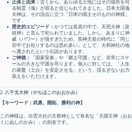
正体と由来：
古くから、あらゆる土地にはその場所を司
る精霊（魂）が宿ると信じられてきました。日本大国魂
大神は、その頂点に立つ「日本の国土そのものの神様」
です。
歴史的エピソード：
かつては皇居の中で、天照大神（皇
祖神）と並んで祀られていました。しかし、あまりに神
威（パワー）が強すぎたため、崇神天皇の時代に「同じ
宮中でお祀りするのは恐れ多い」として、大和神社の地
へ遷されたという伝説があります。
ご神徳：
「国家安泰」や「郷土守護」など、非常にスケ
ールの大きな守護を司ります。個人に対しては、「人生
の基盤（土台）を安定させる」という、揺るぎないお力
添えをいただけます。
2. 八千戈大神（やちほこのおおかみ）
【キーワード：武勇、開拓、勝利の神】
この神様は、出雲大社の主祭神として有名な「大国主神（おお
くにぬしのかみ）」の別名です。