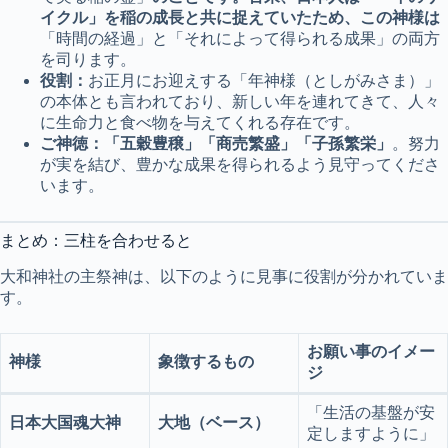
イクル」を稲の成長と共に捉えていたため、この神様は
「時間の経過」と「それによって得られる成果」の両方
を司ります。
役割：
お正月にお迎えする「年神様（としがみさま）」
の本体とも言われており、新しい年を連れてきて、人々
に生命力と食べ物を与えてくれる存在です。
ご神徳：
「五穀豊穣」「商売繁盛」「子孫繁栄」
。努力
が実を結び、豊かな成果を得られるよう見守ってくださ
います。
まとめ：三柱を合わせると
大和神社の主祭神は、以下のように見事に役割が分かれていま
す。
お願い事のイメー
神様
象徴するもの
ジ
「生活の基盤が安
日本大国魂大神
大地（ベース）
定しますように」