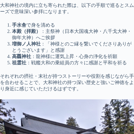
大和神社の境内に立ち寄られた際は、以下の手順で巡るとスム
ーズで意味深い参拝になります。
手水舎
で身を清める
本殿（拝殿）
：主祭神（日本大国魂大神・八千戈大神・
御年大神）へご挨拶
増御ノ人神社
：「神様とのご縁を繋いでくださりありが
とうございます」と感謝
高龗神社
：龍神様に運気上昇・心身の浄化を祈願
祖霊社
：戦艦大和の乗組員の方々に感謝と平和を祈る
それぞれの摂社・末社が持つストーリーや役割を感じながら手
を合わせることで、大和神社の持つ深い歴史と強いご神徳をよ
り身近に感じていただけるはずです。