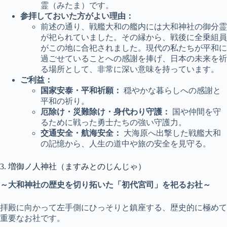
霊（みたま）です。
参拝しておいた方がよい理由：
前述の通り、戦艦大和の艦内には大和神社の御分霊
が祀られていました。その縁から、戦後に全乗組員
がこの地に合祀されました。現代の私たちが平和に
過ごせていることへの感謝を捧げ、日本の未来を祈
る場所として、非常に深い意味を持っています。
ご利益：
国家安泰・平和祈願：
穏やかな暮らしへの感謝と
平和の祈り。
厄除け・災難除け・身代わり守護：
国や仲間を守
るために戦った勇士たちの強い守護力。
交通安全・航海安全：
大海原へ出撃した戦艦大和
の記憶から、人生の道中や旅の安全を見守る。
3. 増御ノ人神社（ますみとのじんじゃ）
～大和神社の歴史を切り拓いた「初代宮司」を祀るお社～
拝殿に向かって左手側にひっそりと鎮座する、歴史的に極めて
重要なお社です。