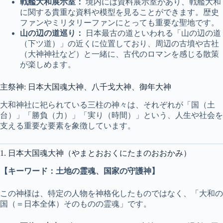
戦艦大和展示室：
境内には資料展示室があり、戦艦大和
に関する貴重な資料や模型を見ることができます。歴史
ファンやミリタリーファンにとっても重要な聖地です。
山の辺の道巡り：
日本最古の道といわれる「山の辺の道
（下ツ道）」の近くに位置しており、周辺の古墳や古社
（大神神社など）と一緒に、古代のロマンを感じる散策
が楽しめます。
主祭神: 日本大国魂大神、八千戈大神、御年大神
大和神社に祀られている三柱の神々は、それぞれが「国（土
台）」「勝負（力）」「実り（時間）」という、人生や社会を
支える重要な要素を象徴しています。
1. 日本大国魂大神（やまとおおくにたまのおおかみ）
【キーワード：土地の霊魂、国家の守護神】
この神様は、特定の人物を神格化したものではなく、「大和の
国（＝日本全体）そのものの霊魂」です。