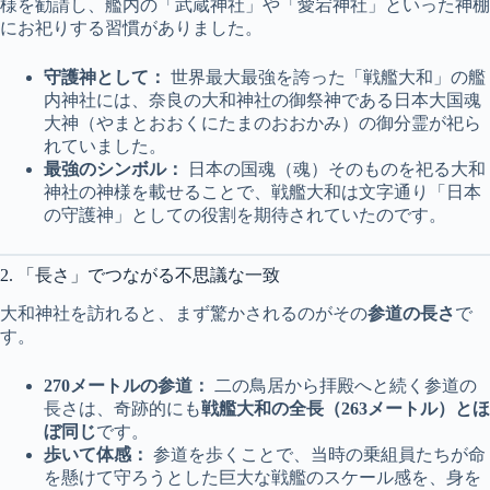
様を勧請し、艦内の「武蔵神社」や「愛宕神社」といった神棚
にお祀りする習慣がありました。
守護神として：
世界最大最強を誇った「戦艦大和」の艦
内神社には、奈良の大和神社の御祭神である日本大国魂
大神（やまとおおくにたまのおおかみ）の御分霊が祀ら
れていました。
最強のシンボル：
日本の国魂（魂）そのものを祀る大和
神社の神様を載せることで、戦艦大和は文字通り「日本
の守護神」としての役割を期待されていたのです。
2. 「長さ」でつながる不思議な一致
大和神社を訪れると、まず驚かされるのがその
参道の長さ
で
す。
270メートルの参道：
二の鳥居から拝殿へと続く参道の
長さは、奇跡的にも
戦艦大和の全長（263メートル）とほ
ぼ同じ
です。
歩いて体感：
参道を歩くことで、当時の乗組員たちが命
を懸けて守ろうとした巨大な戦艦のスケール感を、身を