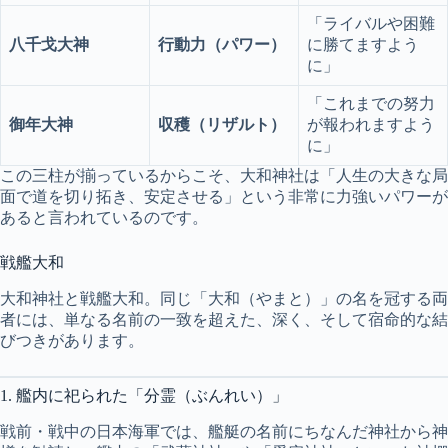
「ライバルや困難
八千戈大神
行動力（パワー）
に勝てますよう
に」
「これまでの努力
御年大神
収穫（リザルト）
が報われますよう
に」
この三柱が揃っているからこそ、大和神社は「人生の大きな局
面で道を切り拓き、安定させる」という非常に力強いパワーが
あると言われているのです。
戦艦大和
大和神社と戦艦大和。同じ「大和（やまと）」の名を冠する両
者には、単なる名前の一致を超えた、深く、そして宿命的な結
びつきがあります。
1. 艦内に祀られた「分霊（ぶんれい）」
戦前・戦中の日本海軍では、艦艇の名前にちなんだ神社から神