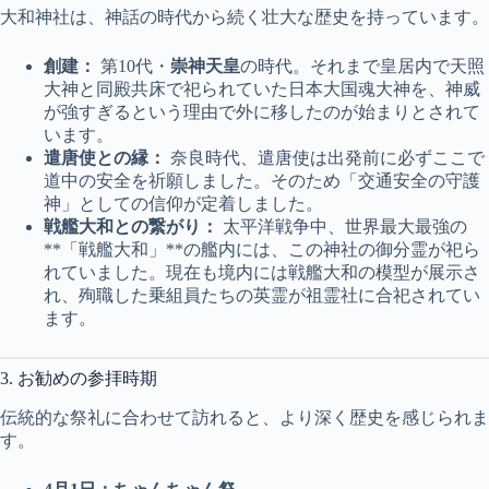
大和神社は、神話の時代から続く壮大な歴史を持っています。
創建：
第10代・
崇神天皇
の時代。それまで皇居内で天照
大神と同殿共床で祀られていた日本大国魂大神を、神威
が強すぎるという理由で外に移したのが始まりとされて
います。
遣唐使との縁：
奈良時代、遣唐使は出発前に必ずここで
道中の安全を祈願しました。そのため「交通安全の守護
神」としての信仰が定着しました。
戦艦大和との繋がり：
太平洋戦争中、世界最大最強の
**「戦艦大和」**の艦内には、この神社の御分霊が祀ら
れていました。現在も境内には戦艦大和の模型が展示さ
れ、殉職した乗組員たちの英霊が祖霊社に合祀されてい
ます。
3. お勧めの参拝時期
伝統的な祭礼に合わせて訪れると、より深く歴史を感じられま
す。