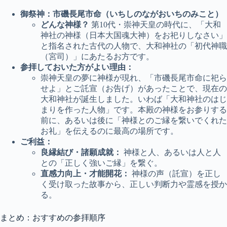
御祭神：市磯長尾市命（いちしのながおいちのみこと）
どんな神様？
第10代・崇神天皇の時代に、「大和
神社の神様（日本大国魂大神）をお祀りしなさい」
と指名された古代の人物で、大和神社の「初代神職
（宮司）」にあたるお方です。
参拝しておいた方がよい理由：
崇神天皇の夢に神様が現れ、「市磯長尾市命に祀ら
せよ」とご託宣（お告げ）があったことで、現在の
大和神社が誕生しました。いわば「大和神社のはじ
まりを作った人物」です。本殿の神様をお参りする
前に、あるいは後に「神様とのご縁を繋いでくれた
お礼」を伝えるのに最高の場所です。
ご利益：
良縁結び・諸願成就：
神様と人、あるいは人と人
との「正しく強いご縁」を繋ぐ。
直感力向上・才能開花：
神様の声（託宣）を正し
く受け取った故事から、正しい判断力や霊感を授か
る。
まとめ：おすすめの参拝順序