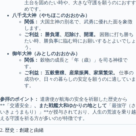
土台を固めたい時や、大きな守護を願うのにおすす
めです。
八千戈大神（やちほこのおおかみ）
関係：
大国主神の別名で、武勇に優れた面を象徴
します。
ご利益：
勝負運、厄除け、開運。
困難に打ち勝ち
たい時、勝負事に臨む時にお願いするとよいでしょ
う。
御年大神（みとしのおおかみ）
関係：
穀物の成長と「年（歳）」を司る神様で
す。
ご利益：
五穀豊穣、産業振興、家業繁栄。
仕事の
成功や、日々の暮らしの安定を願うのに適していま
す。
参拝のポイント：
遣唐使が航海の安全を祈願した歴史から
**「交通安全」
、また戦艦大和ゆかりの地として
「最強守（さ
いきょうまもり）」**が授与されており、人生の荒波を乗り越
える守護を祈る方が多いのが特徴です。
2. 歴史：創建と由緒