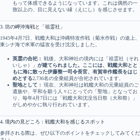
もって体感できるようになっています。これは偶然の一
致以上の、目に見えない縁（えにし）を感じさせます。
3. 坊の岬沖海戦と「祖霊社」
1945年4月7日、戦艦大和は沖縄特攻作戦（菊水作戦）の途上、
東シナ海で米軍の猛攻を受け沈没しました。
英霊の合祀：
戦後、大和神社の境内には「祖霊社（それ
いしゃ）」
が建てられました。ここには、戦艦大和とと
もに海に散った伊藤整一司令長官、有賀幸作艦長をはじ
めとする
2,736名の全乗組員が合祀されています。
聖地として：
現在、大和神社は戦艦大和の元乗組員のご
遺族や、平和を願う人々にとっての「聖地」となってお
り、毎年4月7日には「戦艦大和沈没当日祭（大和祭）」
がしめやかに執り行われています。
4. 境内の見どころ：戦艦大和を感じるスポット
参拝される際は、ぜひ以下のポイントをチェックしてみてくだ
さい。