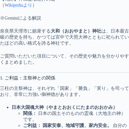
（
Wikipediaより
）
※Geminiによる解説
奈良県天理市に鎮座する
大和（おおやまと）神社
は、日本最古
級の歴史を持ち、かつては宮中で天照大神とともに祀られてい
たほどの高い格式を誇る神社です。
ご質問いただいた項目について、その歴史や魅力を分かりやす
くまとめました。
1. ご利益：主祭神との関係
三柱の主祭神は、それぞれ「国家」「勝負」「実り」を司って
おり、非常に力強い御神徳があります。
日本大国魂大神（やまとおおくにたまのおおかみ）
関係：
日本の国土そのものの霊魂（大地主の神）
です。
ご利益：
国家安泰、地域守護、家内安全。
自分の