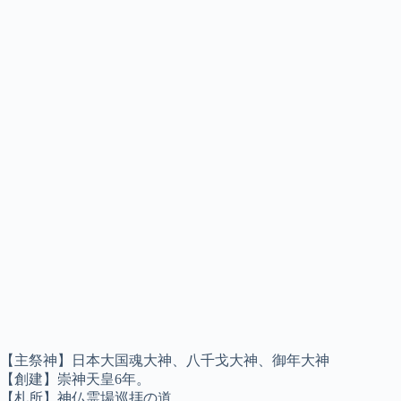
【主祭神】日本大国魂大神、八千戈大神、御年大神
【創建】崇神天皇6年。
【札所】神仏霊場巡拝の道