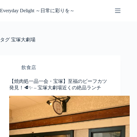
コ
ン
Everyday Delight ～日常に彩りを～
テ
ン
ツ
へ
タグ
宝塚大劇場
ス
キ
ッ
プ
飲食店
【焼肉処一品一会・宝塚】至福のビーフカツ
発見！🥩✨ – 宝塚大劇場近くの絶品ランチ