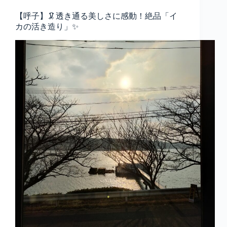
【呼子】🦑透き通る美しさに感動！絶品「イ
カの活き造り」✨