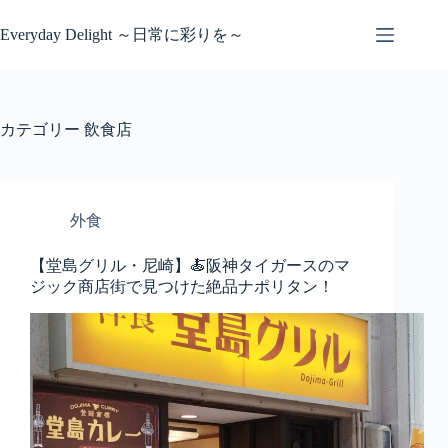
コ
ン
Everyday Delight ～日常に彩りを～
テ
ン
ツ
へ
カテゴリー
飲食店
ス
キ
ッ
プ
外食
【堂島グリル・尼崎】🍝阪神タイガースのマ
ジック商店街で見つけた絶品ナポリタン！