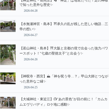
【神足神社・長岡京】👣「神足」は地名だった！足の神様
で知った意外な歴史✨
2026-04-28
【水無瀬神宮・島本】⛩️承久の乱が残した悲しい物語…三
帝の想い✨
2026-04-27
【若山神社・島本】⛩️大阪と京都の境で出会った強力パワ
ースポット！“七歳の聖徳太子”と出会う✨
2026-04-26
【神呪寺・西宮】⛰️「神を呪う寺…？」甲山大師とつなが
った意外なご縁✨
2026-04-25
【大城神社・東近江】📺“あの景色”が目の前に！「カムカ
ムエヴリバディ」ロケ地に感動✨