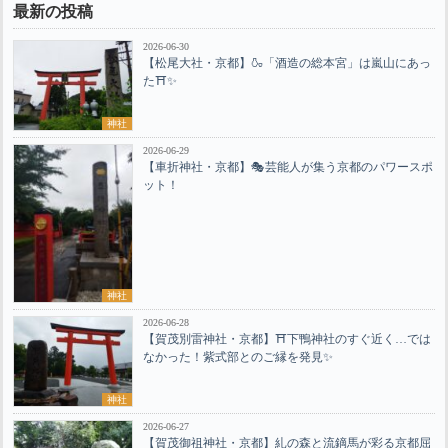
最新の投稿
2026-06-30
【松尾大社・京都】🍶「酒造の総本宮」は嵐山にあっ
た⛩️✨
神社
2026-06-29
【車折神社・京都】🎭芸能人が集う京都のパワースポ
ット！
神社
2026-06-28
【賀茂別雷神社・京都】⛩️下鴨神社のすぐ近く…では
なかった！紫式部とのご縁を発見✨
神社
2026-06-27
【賀茂御祖神社・京都】糺の森と流鏑馬が彩る京都屈