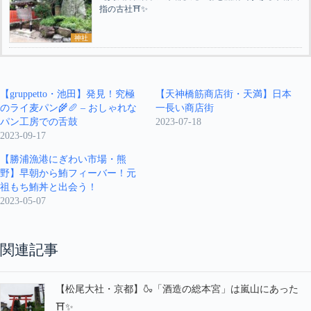
指の古社⛩️✨
神社
【gruppetto・池田】発見！究極
【天神橋筋商店街・天満】日本
のライ麦パン🌾🥖 – おしゃれな
一長い商店街
パン工房での舌鼓
2023-07-18
2023-09-17
【勝浦漁港にぎわい市場・熊
野】早朝から鮪フィーバー！元
祖もち鮪丼と出会う！
2023-05-07
関連記事
【松尾大社・京都】🍶「酒造の総本宮」は嵐山にあった
⛩️✨