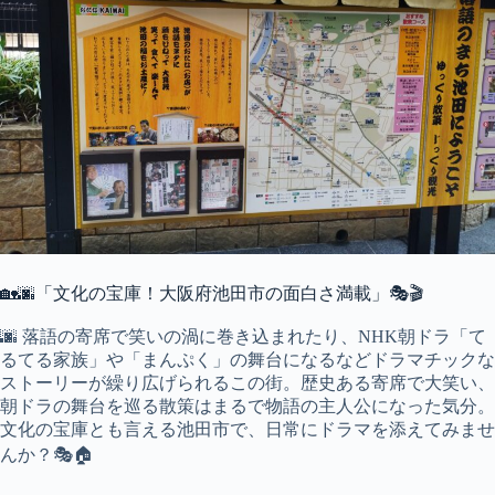
🏡🌆「文化の宝庫！大阪府池田市の面白さ満載」🎭🎬
🌆 落語の寄席で笑いの渦に巻き込まれたり、NHK朝ドラ「て
るてる家族」や「まんぷく」の舞台になるなどドラマチックな
ストーリーが繰り広げられるこの街。歴史ある寄席で大笑い、
朝ドラの舞台を巡る散策はまるで物語の主人公になった気分。
文化の宝庫とも言える池田市で、日常にドラマを添えてみませ
んか？🎭🏠