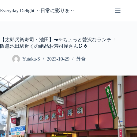
コ
ン
Everyday Delight ～日常に彩りを～
テ
ン
ツ
へ
【太郎兵衛寿司・池田】🍣✨ちょっと贅沢なランチ！
ス
阪急池田駅近くの絶品お寿司屋さん🥢🌟
キ
ッ
Yutaka-S
2023-10-29
外食
プ