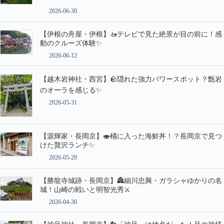
2026-06-30
【伊根の舟屋・伊根】🚤テレビで見た絶景が目の前に！感
動のクルーズ体験✨
2026-06-12
【越木岩神社・西宮】🪨隠れた強力パワースポット？甑岩
のオーラを感じる✨
2026-05-31
【源輝家・長岡京】🍣桶に入った海鮮丼！？長岡京で見つ
けた贅沢ランチ✨
2026-05-29
【勝龍寺城跡・長岡京】🏯細川忠興・ガラシャゆかりの名
城！山崎の戦いと明智光秀⚔️
2026-04-30