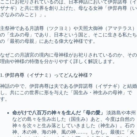
ここにお祀りされているのは、日本神話において伊弉諾尊（イ
ザナギ）と共に世界を創り上げた、母なる女神「伊弉冉尊（い
ざなみのみこと）」。
主祭神である月讀尊（ツクヨミ）や天照大御神（アマテラス）
の「生みの母」であり、日本という国と、そこに生きる私たち
の「最初の母親」にあたる偉大な神様です。
なぜこの月讀宮の境内に母神様がお祀りされているのか、その
理由や神様の特徴を分かりやすく詳しく解説します。
1. 伊弉冉尊（イザナミ）ってどんな神様？
神話の中で、伊弉冉尊は夫である伊弉諾尊（イザナギ）と結婚
し、共にこの世界に形を与えた「国生み・神生みの母神」で
す。
命がけで八百万の神々を生んだ「母の愛」
淡路島や本州
などの島々を生み出した（国生み）あと、今度は自然の
神々を次々と生み落としていきました（神生み）。石の
神、木の神、海の神、風の神……。しかし、最後に「火