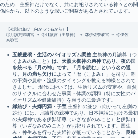
のため、主祭神だけでなく、共にお祀りされている神々との関
係性から、以下のような深いご利益があるとされています。
【社殿の並び（向かって右から）】

①月讀荒御魂宮 ➔ ②月讀宮（主祭神） ➔ ③伊佐奈岐宮 ➔ ④伊佐
五穀豊穣・生活のバイオリズム調整
主祭神の月讀尊（つ
くよみのみこと）
は、天照大御神の弟神であり、夜の国
を統べる「月の神」です。「月を読む」という名の通
り、月の満ち欠けによって
「暦（こよみ）」を司り、潮
の干満や農耕・漁猟のタイミングを教える神様とされて
きました。 現代においては、生活リズムの安定や、自然
のサイクルに合わせた事業・体調の調和（特に女性のバ
イオリズムや健康維持）を願うのに最適です。
縁結び・夫婦円満・子宝
主祭神の並び（向かって左側の
2社）には、月讀尊の親神であり、日本神話における最初
の夫婦神である伊弉諾尊（いざなぎのみこと）
と
伊弉冉
尊（いざなみのみこと）がお祀りされています。国生
み・神生みを行った夫婦神が揃っていることから、
良縁