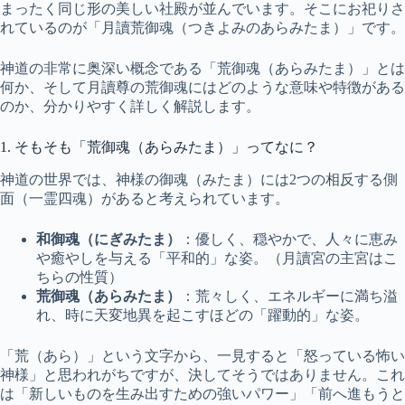
まったく同じ形の美しい社殿が並んでいます。そこにお祀りさ
れているのが「月讀荒御魂（つきよみのあらみたま）」です。
神道の非常に奥深い概念である「荒御魂（あらみたま）」とは
何か、そして月讀尊の荒御魂にはどのような意味や特徴がある
のか、分かりやすく詳しく解説します。
1. そもそも「荒御魂（あらみたま）」ってなに？
神道の世界では、神様の御魂（みたま）には2つの相反する側
面（一霊四魂）があると考えられています。
和御魂（にぎみたま）
：優しく、穏やかで、人々に恵み
や癒やしを与える「平和的」な姿。（月讀宮の主宮はこ
ちらの性質）
荒御魂（あらみたま）
：荒々しく、エネルギーに満ち溢
れ、時に天変地異を起こすほどの「躍動的」な姿。
「荒（あら）」という文字から、一見すると「怒っている怖い
神様」と思われがちですが、決してそうではありません。これ
は「新しいものを生み出すための強いパワー」「前へ進もうと