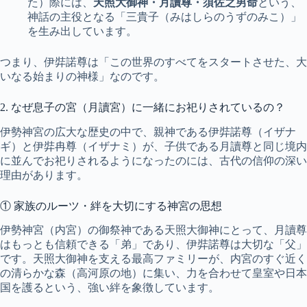
た）際には、
天照大御神・月讀尊・須佐之男命
という、
神話の主役となる「三貴子（みはしらのうずのみこ）」
を生み出しています。
つまり、伊弉諾尊は「この世界のすべてをスタートさせた、大
いなる始まりの神様」なのです。
2. なぜ息子の宮（月讀宮）に一緒にお祀りされているの？
伊勢神宮の広大な歴史の中で、親神である伊弉諾尊（イザナ
ギ）と伊弉冉尊（イザナミ）が、子供である月讀尊と同じ境内
に並んでお祀りされるようになったのには、古代の信仰の深い
理由があります。
① 家族のルーツ・絆を大切にする神宮の思想
伊勢神宮（内宮）の御祭神である天照大御神にとって、月讀尊
はもっとも信頼できる「弟」であり、伊弉諾尊は大切な「父」
です。天照大御神を支える最高ファミリーが、内宮のすぐ近く
の清らかな森（高河原の地）に集い、力を合わせて皇室や日本
国を護るという、強い絆を象徴しています。