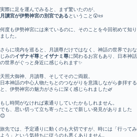
実際に足を運んでみると、まず驚いたのが、
月讀宮が伊勢神宮の別宮である
ということ😲📜
何度も伊勢神宮には来ているのに、そのことを今回初めて知り
ました。
さらに境内を巡ると、月讀尊だけではなく、神話の世界でおな
じみの
イザナギ尊
と
イザナミ尊
に関わるお宮もあり、日本神話
の世界がぐっと身近に感じられます✨
天照大御神、月讀尊、そしてそのご両親。
日本神話の中心人物たちとのつながりを意識しながら参拝する
と、伊勢神宮の魅力がさらに深く感じられました🌿
もし時間がなければ素通りしていたかもしれません。
でも、思い切って立ち寄ったことで新しい発見がありました
😊
旅先では、予定通りに動くのも大切ですが、時には「行ってみ
よう」という気持ちに従うのも悪くありません。