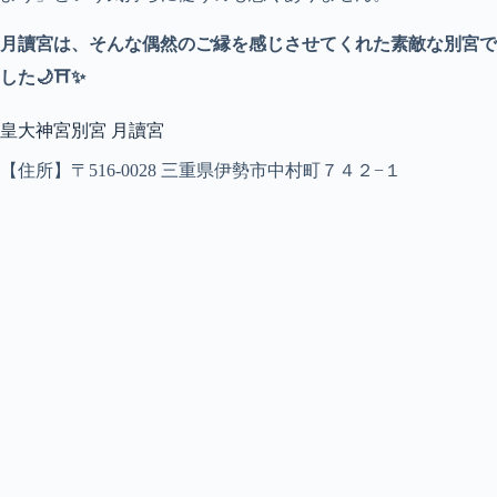
月讀宮は、そんな偶然のご縁を感じさせてくれた素敵な別宮で
した🌙⛩️✨
皇大神宮別宮 月讀宮
【住所】〒516-0028 三重県伊勢市中村町７４２−１