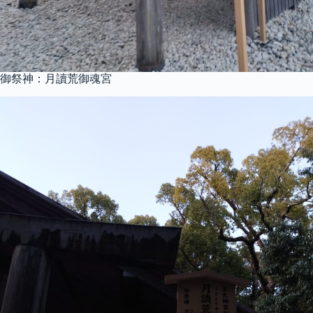
御祭神：月讀荒御魂宮