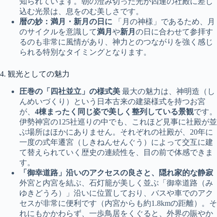
知られています。朝の澄み切った光が四連の社殿に差し
込む光景は、息をのむ美しさです。
暦の妙：満月・新月の日に
「月の神様」であるため、月
のサイクルを意識して
満月
や
新月
の日に合わせて参拝す
るのも非常に風情があり、神力とのつながりを強く感じ
られる特別なタイミングとなります。
4. 観光としての魅力
圧巻の「四社並立」の様式美
最大の魅力は、神明造（し
んめいづくり）という日本古来の建築様式を持つお宮
が、
4棟まったく同じ姿で美しく整列している景観
です。
伊勢神宮の125社巡りの中でも、これほど見事に社殿が並
ぶ場所はほかにありません。それぞれの社殿が、20年に
一度の式年遷宮（しきねんせんぐう）によって交互に建
て替えられていく歴史の連続性を、目の前で体感できま
す。
「御幸道路」沿いのアクセスの良さと、隠れ家的な静寂
外宮と内宮を結ぶ、石灯籠が美しく並ぶ「御幸道路（み
ゆきどうろ）」沿いに位置しており、バスや車でのアク
セスが非常に便利です（内宮からも約1.8kmの距離）。そ
れにもかかわらず、一歩鳥居をくぐると、外界の賑やか