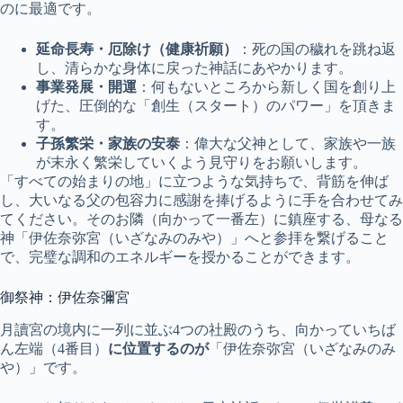
のに最適です。
延命長寿・厄除け（健康祈願）
：死の国の穢れを跳ね返
し、清らかな身体に戻った神話にあやかります。
事業発展・開運
：何もないところから新しく国を創り上
げた、圧倒的な「創生（スタート）のパワー」を頂きま
す。
子孫繁栄・家族の安泰
：偉大な父神として、家族や一族
が末永く繁栄していくよう見守りをお願いします。
「すべての始まりの地」に立つような気持ちで、背筋を伸ば
し、大いなる父の包容力に感謝を捧げるように手を合わせてみ
てください。そのお隣（向かって一番左）に鎮座する、母なる
神「伊佐奈弥宮（いざなみのみや）」へと参拝を繋げること
で、完璧な調和のエネルギーを授かることができます。
御祭神：伊佐奈彌宮
月讀宮の境内に一列に並ぶ4つの社殿のうち、向かっていちば
ん左端（4番目）
に位置するのが
「伊佐奈弥宮（いざなみのみ
や）」です。