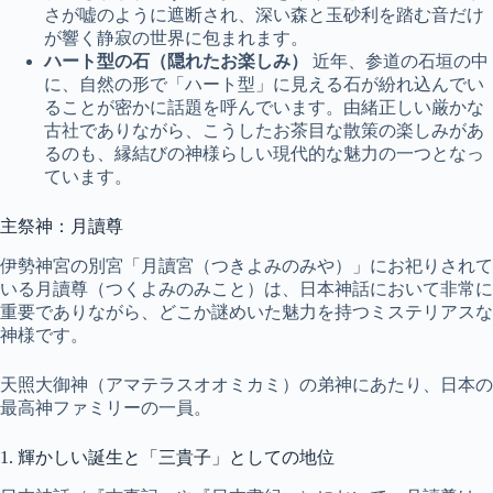
さが嘘のように遮断され、深い森と玉砂利を踏む音だけ
が響く静寂の世界に包まれます。
ハート型の石（隠れたお楽しみ）
近年、参道の石垣の中
に、自然の形で「ハート型」に見える石が紛れ込んでい
ることが密かに話題を呼んでいます。由緒正しい厳かな
古社でありながら、こうしたお茶目な散策の楽しみがあ
るのも、縁結びの神様らしい現代的な魅力の一つとなっ
ています。
主祭神：月讀尊
伊勢神宮の別宮「月讀宮（つきよみのみや）」にお祀りされて
いる月讀尊（つくよみのみこと）は、日本神話において非常に
重要でありながら、どこか謎めいた魅力を持つミステリアスな
神様です。
天照大御神（アマテラスオオミカミ）の弟神にあたり、日本の
最高神ファミリーの一員。
1. 輝かしい誕生と「三貴子」としての地位