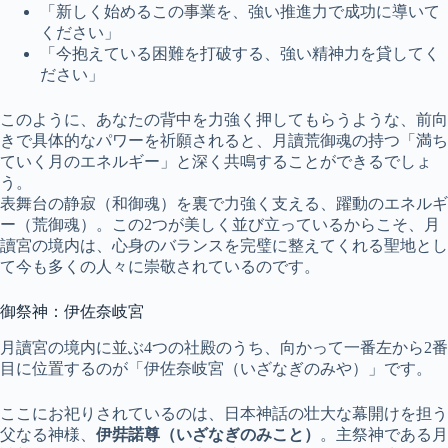
「新しく始めるこの事業を、強い推進力で成功に導いて
ください」
「今抱えている困難を打破する、強い精神力を貸してく
ださい」
このように、あなたの背中を力強く押してもらうような、前向
きで具体的なパワーを祈願されると、月讀荒御魂の持つ「満ち
ていく月のエネルギー」と深く共鳴することができるでしょ
う。
表舞台の静寂（和御魂）を裏で力強く支える、躍動のエネルギ
ー（荒御魂）。この2つが美しく並び立っているからこそ、月
讀宮の境内は、心身のバランスを完璧に整えてくれる聖地とし
て今も多くの人々に崇敬されているのです。
御祭神：伊佐奈岐宮
月讀宮の境内に並ぶ4つの社殿のうち、向かって一番左から2番
目に位置するのが「伊佐奈岐宮（いざなぎのみや）」です。
ここにお祀りされているのは、日本神話の壮大な幕開けを担う
父なる神様、
伊弉諾尊（いざなぎのみこと）
。主祭神である月