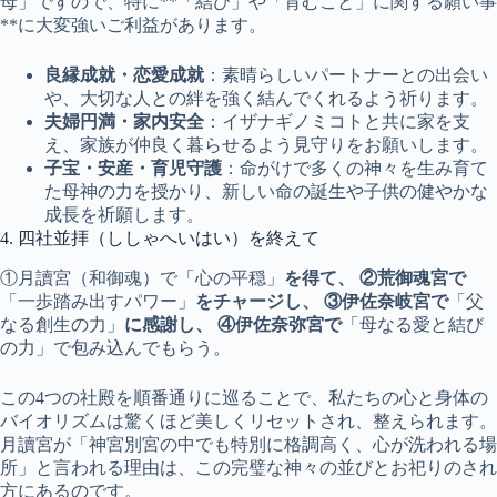
母」ですので、特に**「結び」や「育むこと」に関する願い事
**に大変強いご利益があります。
良縁成就・恋愛成就
：素晴らしいパートナーとの出会い
や、大切な人との絆を強く結んでくれるよう祈ります。
夫婦円満・家内安全
：イザナギノミコトと共に家を支
え、家族が仲良く暮らせるよう見守りをお願いします。
子宝・安産・育児守護
：命がけで多くの神々を生み育て
た母神の力を授かり、新しい命の誕生や子供の健やかな
成長を祈願します。
4. 四社並拝（ししゃへいはい）を終えて
①月讀宮（和御魂）で「心の平穏」
を得て、 ②荒御魂宮で
「一歩踏み出すパワー」
をチャージし、 ③伊佐奈岐宮で
「父
なる創生の力」
に感謝し、 ④伊佐奈弥宮で
「母なる愛と結び
の力」で包み込んでもらう。
この4つの社殿を順番通りに巡ることで、私たちの心と身体の
バイオリズムは驚くほど美しくリセットされ、整えられます。
月讀宮が「神宮別宮の中でも特別に格調高く、心が洗われる場
所」と言われる理由は、この完璧な神々の並びとお祀りのされ
方にあるのです。