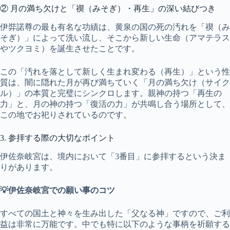
② 月の満ち欠けと「禊（みそぎ）・再生」の深い結びつき
伊弉諾尊の最も有名な功績は、黄泉の国の死の汚れを「禊（み
そぎ）」によって洗い流し、そこから新しい生命（アマテラス
やツクヨミ）を誕生させたことです。
この「汚れを落として新しく生まれ変わる（再生）」という性
質は、闇に隠れた月が再び満ちていく「月の満ち欠け（サイク
ル）」の本質と完璧にシンクロします。親神の持つ「再生の
力」と、月の神の持つ「復活の力」が共鳴し合う場所として、
この地でお祀りされているのです。
3. 参拝する際の大切なポイント
伊佐奈岐宮は、境内において「3番目」に参拝するという決ま
りがあります。
💡伊佐奈岐宮での願い事のコツ
すべての国土と神々を生み出した「父なる神」ですので、ご利
益は非常に万能です。中でも特に以下のような事柄を祈願する