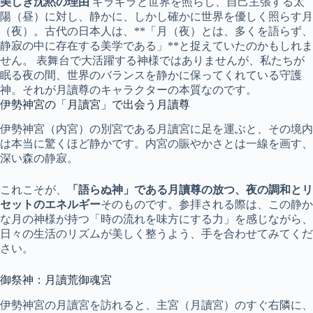
美しき沈黙の理由
ギラギラと世界を照らし、自己主張する太
陽（昼）に対し、静かに、しかし確かに世界を優しく照らす月
（夜）。古代の日本人は、**「月（夜）とは、多くを語らず、
静寂の中に存在する美学である」**と捉えていたのかもしれま
せん。 表舞台で大活躍する神様ではありませんが、私たちが
眠る夜の間、世界のバランスを静かに保ってくれている守護
神。それが月讀尊のキャラクターの本質なのです。
伊勢神宮の「月讀宮」で出会う月讀尊
伊勢神宮（内宮）の別宮である月讀宮に足を運ぶと、その境内
は本当に驚くほど静かです。内宮の賑やかさとは一線を画す、
深い森の静寂。
これこそが、
「語らぬ神」である月讀尊の放つ、夜の調和とリ
セットのエネルギー
そのものです。参拝される際は、この静か
な月の神様が持つ「時の流れを味方にする力」を感じながら、
日々の生活のリズムが美しく整うよう、手を合わせてみてくだ
さい。
御祭神：月讀荒御魂宮
伊勢神宮の月讀宮を訪れると、主宮（月讀宮）のすぐ右隣に、