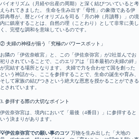
バイオリズム（月経や出産の周期）と深く結びついていると考
えられてきました。 生命を生み出す「母性」の象徴である伊
弉冉尊が、暦とバイオリズムを司る「月の神（月讀尊）」の境
内に鎮座することは、自然の理（ことわり）として非常に美し
く、完璧な調和を意味しているのです。
② 夫婦の神様が揃う「究極のパワースポット」
お隣の「伊佐奈岐宮」と、この「伊佐奈弥宮」が2社並んでお
祀りされていることで、このエリアは「日本最初の夫婦の絆」
が完結する場所となります。 夫婦で力を合わせて国を創った
という神話から、ここを参拝することで、生命の誕生や育み、
そして家族の結びつきという絶大な恩恵を授かることができる
とされています。
3. 参拝する際の大切なポイント
伊佐奈弥宮は、境内において「最後（4番目）」に参拝すると
いう決まりがあります。
💡伊佐奈弥宮での願い事のコツ
万物を生み出した「大地の