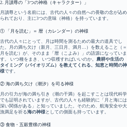
2. 月讀尊の「3つの神格（キャラクター）」
月讀尊という名前には、古代の人々の自然への畏敬の念が込め
られており、主に3つの意味（神格）を持っています。
① 「月を読む」＝ 暦（カレンダー）の神様
古代の人々にとって、月は時間を測るための最大の道具でし
た。月の満ち欠け（新月、三日月、満月…）を数えること（＝
月を読む）が、そのまま「暦（こよみ）」の語源になっていま
す。 いつ種をまき、いつ収穫すればいいのか。
農耕や生活の
タイミング（バイオリズム）を教えてくれる、知恵と時間の神
様
です。
② 海の満ち欠け（潮汐）を司る神様
月の引力が海の満ち引き（潮の干満）を起こすことは現代科学
でも証明されていますが、古代の人々も経験的に「月と海には
深い関係がある」と知っていました。そのため、航海安全や大
漁満足を祈る
海の神様
としての側面も持っています。
③ 食物・五穀豊穣の神様