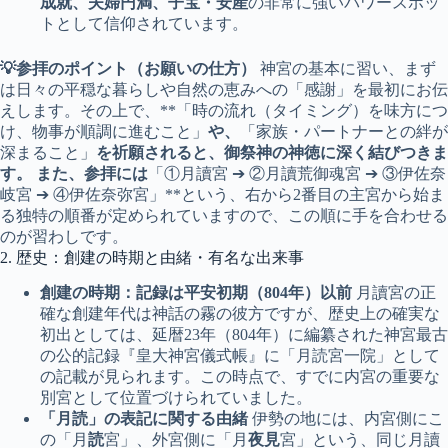
成就、夫婦円満、子宝・安産
の非常に強いパワースポッ
トとして信仰されています。
💡参拝のポイント（お願いの仕方）
神宮の基本に習い、まず
は日々の平穏な暮らしや自然の恵みへの「感謝」を最初にお伝
えします。その上で、**「時の流れ（タイミング）を味方につ
け、物事が順調に進むこと」
や、
「家族・パートナーとの絆が
深まること」
を祈願されると、御祭神の神徳に深く結びつきま
す。 また、参拝には
「①月讀宮 ➔ ②月讀荒御魂宮 ➔ ③伊佐奈
岐宮 ➔ ④伊佐奈弥宮」**という、右から2番目の主宮から始ま
る独特の順番が定められていますので、この順に手を合わせる
のが習わしです。
2. 歴史：創建の時期と由緒・有名な出来事
創建の時期：記録は平安初期（804年）以前
月讀宮の正
確な創建年代は神話の霧の彼方ですが、歴史上の確実な
初出としては、延暦23年（804年）に編纂された神宮最古
の公的記録『皇大神宮儀式帳』に「月読宮一院」として
の記載が見られます。この時点で、すでに内宮の重要な
別宮として位置づけられていました。
「月読」の表記に関する由緒
伊勢の地には、内宮側にこ
の「月
読
宮」、外宮側に「月
夜見
宮」という、同じ月讀