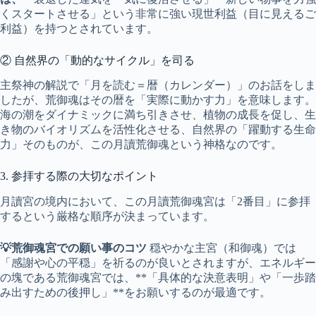
くスタートさせる」という非常に強い現世利益（目に見えるご
利益）を持つとされています。
② 自然界の「動的なサイクル」を司る
主祭神の解説で「月を読む＝暦（カレンダー）」のお話をしま
したが、荒御魂はその暦を「実際に動かす力」を意味します。
海の潮をダイナミックに満ち引きさせ、植物の成長を促し、生
き物のバイオリズムを活性化させる、自然界の「躍動する生命
力」そのものが、この月讀荒御魂という神格なのです。
3. 参拝する際の大切なポイント
月讀宮の境内において、この月讀荒御魂宮は「2番目」に参拝
するという厳格な順序が決まっています。
💡荒御魂宮での願い事のコツ
穏やかな主宮（和御魂）では
「感謝や心の平穏」を祈るのが良いとされますが、エネルギー
の塊である荒御魂宮では、**「具体的な決意表明」や「一歩踏
み出すための後押し」**をお願いするのが最適です。