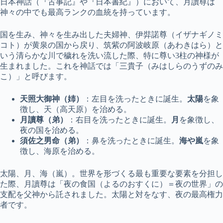
日本神話（『古事記』や『日本書紀』）において、月讀尊は
神々の中でも最高ランクの血統を持っています。
国を生み、神々を生み出した夫婦神、伊弉諾尊（イザナギノミ
コト）が黄泉の国から戻り、筑紫の阿波岐原（あわきはら）と
いう清らかな川で穢れを洗い流した際、特に尊い3柱の神様が
生まれました。これを神話では「三貴子（みはしらのうずのみ
こ）」と呼びます。
天照大御神（姉）
：左目を洗ったときに誕生。
太陽
を象
徴し、天（高天原）を治める。
月讀尊（弟）
：右目を洗ったときに誕生。
月
を象徴し、
夜の国を治める。
須佐之男命（弟）
：鼻を洗ったときに誕生。
海や嵐
を象
徴し、海原を治める。
太陽、月、海（嵐）。世界を形づくる最も重要な要素を分担し
た際、月讀尊は「夜の食国（よるのおすくに）＝夜の世界」の
支配を父神から託されました。太陽と対をなす、夜の最高権力
者です。