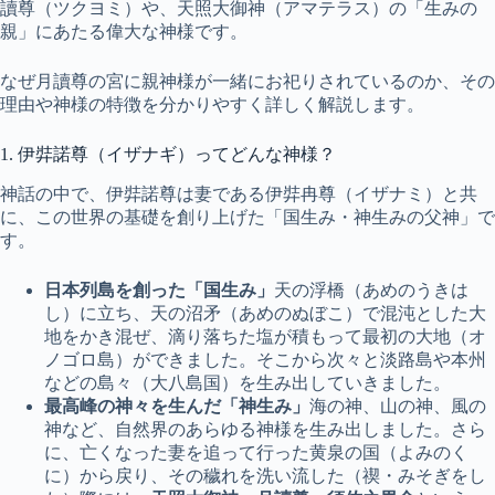
讀尊（ツクヨミ）や、天照大御神（アマテラス）の「生みの
親」にあたる偉大な神様です。
なぜ月讀尊の宮に親神様が一緒にお祀りされているのか、その
理由や神様の特徴を分かりやすく詳しく解説します。
1. 伊弉諾尊（イザナギ）ってどんな神様？
神話の中で、伊弉諾尊は妻である伊弉冉尊（イザナミ）と共
に、この世界の基礎を創り上げた「国生み・神生みの父神」で
す。
日本列島を創った「国生み」
天の浮橋（あめのうきは
し）に立ち、天の沼矛（あめのぬぼこ）で混沌とした大
地をかき混ぜ、滴り落ちた塩が積もって最初の大地（オ
ノゴロ島）ができました。そこから次々と淡路島や本州
などの島々（大八島国）を生み出していきました。
最高峰の神々を生んだ「神生み」
海の神、山の神、風の
神など、自然界のあらゆる神様を生み出しました。さら
に、亡くなった妻を追って行った黄泉の国（よみのく
に）から戻り、その穢れを洗い流した（禊・みそぎをし