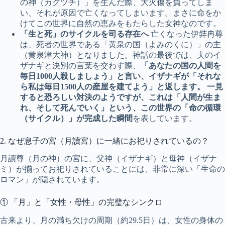
の神（カグツチ）」を生んだ際、大火傷を負ってしま
い、それが原因で亡くなってしまいます。まさに命をか
けてこの世界に自然の恵みをもたらした女神なのです。
「生と死」のサイクルを司る存在へ
亡くなった伊弉冉尊
は、死者の世界である「黄泉の国（よみのくに）」の主
（黄泉津大神）となりました。神話の最後では、夫のイ
ザナギと決別の言葉を交わす際、
「あなたの国の人間を
毎日1000人殺しましょう」と言い、イザナギが「それな
ら私は毎日1500人の産屋を建てよう」と返します。 一見
すると恐ろしい対決のようですが、これは「人間が生ま
れ、そして死んでいく」という、この世界の「命の循環
（サイクル）」が完成した瞬間
を表しています。
2. なぜ息子の宮（月讀宮）に一緒にお祀りされているの？
月讀尊（月の神）の宮に、父神（イザナギ）と母神（イザナ
ミ）が揃ってお祀りされていることには、非常に深い「生命の
ロマン」が隠されています。
① 「月」と「女性・母性」の完璧なシンクロ
古来より、月の満ち欠けの周期（約29.5日）は、女性の身体の