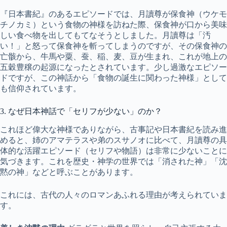
『日本書紀』のあるエピソードでは、月讀尊が保食神（ウケモ
チノカミ）という食物の神様を訪ねた際、保食神が口から美味
しい食べ物を出してもてなそうとしました。月讀尊は「汚
い！」と怒って保食神を斬ってしまうのですが、その保食神の
亡骸から、牛馬や粟、蚕、稲、麦、豆が生まれ、これが地上の
五穀豊穣の起源になったとされています。少し過激なエピソー
ドですが、この神話から「食物の誕生に関わった神様」として
も信仰されています。
3. なぜ日本神話で「セリフが少ない」のか？
これほど偉大な神様でありながら、古事記や日本書紀を読み進
めると、姉のアマテラスや弟のスサノオに比べて、月讀尊の具
体的な活躍エピソード（セリフや物語）は非常に少ないことに
気づきます。これを歴史・神学の世界では「消された神」「沈
黙の神」などと呼ぶことがあります。
これには、古代の人々のロマンあふれる理由が考えられていま
す。