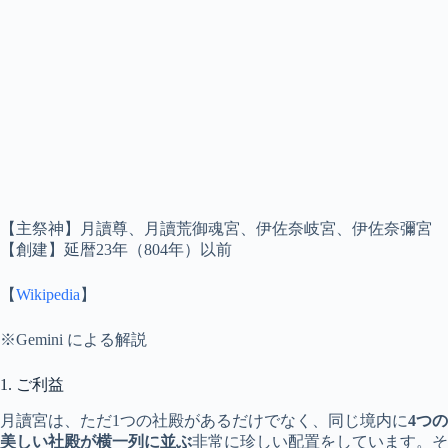
【主祭神】月讀尊、月讀荒御魂宮、伊佐奈岐宮、伊佐奈彌宮
【創建】延暦23年（804年）以前
【
Wikipedia
】
※Gemini による解説
1. ご利益
月讀宮は、ただ1つの社殿があるだけでなく、同じ境内に
4つの
美しい社殿が横一列に並ぶ
非常に珍しい配置をしています。そ