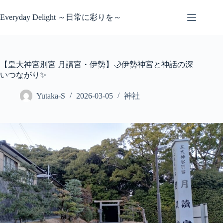
コ
ン
Everyday Delight ～日常に彩りを～
テ
ン
ツ
へ
【皇大神宮別宮 月讀宮・伊勢】🌙伊勢神宮と神話の深
ス
いつながり✨
キ
ッ
Yutaka-S
2026-03-05
神社
プ