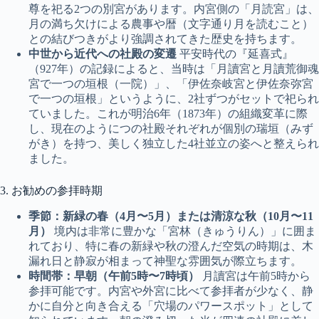
尊を祀る2つの別宮があります。内宮側の「月読宮」は、
月の満ち欠けによる農事や暦（文字通り月を読むこと）
との結びつきがより強調されてきた歴史を持ちます。
中世から近代への社殿の変遷
平安時代の『延喜式』
（927年）の記録によると、当時は「月讀宮と月讀荒御魂
宮で一つの垣根（一院）」、「伊佐奈岐宮と伊佐奈弥宮
で一つの垣根」というように、2社ずつがセットで祀られ
ていました。これが明治6年（1873年）の組織変革に際
し、現在のようにつの社殿それぞれが個別の瑞垣（みず
がき）を持つ、美しく独立した4社並立の姿へと整えられ
ました。
3. お勧めの参拝時期
季節：新緑の春（4月〜5月）または清涼な秋（10月〜11
月）
境内は非常に豊かな「宮林（きゅうりん）」に囲ま
れており、特に春の新緑や秋の澄んだ空気の時期は、木
漏れ日と静寂が相まって神聖な雰囲気が際立ちます。
時間帯：早朝（午前5時〜7時頃）
月讀宮は午前5時から
参拝可能です。内宮や外宮に比べて参拝者が少なく、静
かに自分と向き合える「穴場のパワースポット」として