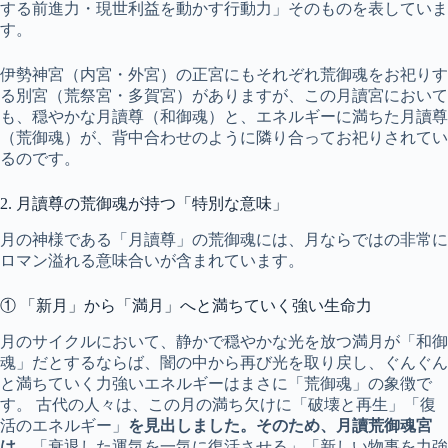
する前進力・現世利益を動かす行動力」そのものを表していま
す。
伊勢神宮（内宮・外宮）の正宮にもそれぞれ荒御魂をお祀りす
る別宮（荒祭宮・多賀宮）がありますが、この月讀宮において
も、穏やかな月讀尊（和御魂）と、エネルギーに満ちた月讀尊
（荒御魂）が、背中合わせのように隣り合ってお祀りされてい
るのです。
2. 月讀尊の荒御魂が持つ「特別な意味」
月の神様である「月讀尊」の荒御魂には、月ならではの非常に
ロマン溢れる意味合いが含まれています。
① 「新月」から「満月」へと満ちていく強い生命力
月のサイクルにおいて、静かで穏やかな光を放つ満月が「和御
魂」だとするならば、闇の中から再び光を取り戻し、ぐんぐん
と満ちていく力強いエネルギーはまさに「荒御魂」の象徴で
す。 古代の人々は、この月の満ち欠けに「破壊と再生」「復
活のエネルギー」
を見出しました。そのため、月讀荒御魂宮
は、
「衰退した運気を一気に復活させる」「新しい物事を力強