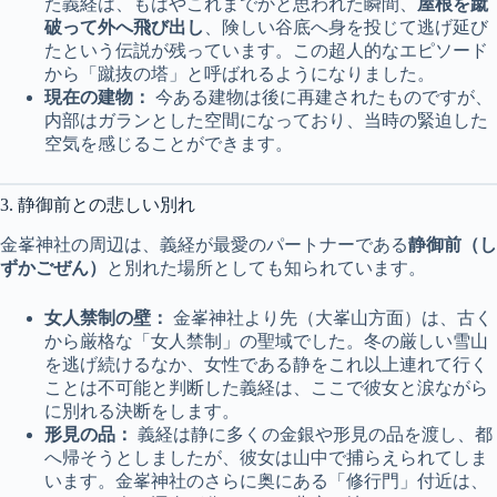
た義経は、もはやこれまでかと思われた瞬間、
屋根を蹴
破って外へ飛び出し
、険しい谷底へ身を投じて逃げ延び
たという伝説が残っています。この超人的なエピソード
から「蹴抜の塔」と呼ばれるようになりました。
現在の建物：
今ある建物は後に再建されたものですが、
内部はガランとした空間になっており、当時の緊迫した
空気を感じることができます。
3. 静御前との悲しい別れ
金峯神社の周辺は、義経が最愛のパートナーである
静御前（し
ずかごぜん）
と別れた場所としても知られています。
女人禁制の壁：
金峯神社より先（大峯山方面）は、古く
から厳格な「女人禁制」の聖域でした。冬の厳しい雪山
を逃げ続けるなか、女性である静をこれ以上連れて行く
ことは不可能と判断した義経は、ここで彼女と涙ながら
に別れる決断をします。
形見の品：
義経は静に多くの金銀や形見の品を渡し、都
へ帰そうとしましたが、彼女は山中で捕らえられてしま
います。金峯神社のさらに奥にある「修行門」付近は、