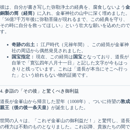
彼は、自分が書き写した弥勒浄土の経典を、腐食しないよう
金
銅製の筒（経筒）
に入れ、金峯神社の山中に深く埋めました。
「56億7千万年後に弥勒菩薩が現れるまで、この経典を守り、
その時に自分を救ってほしい」という壮大な願いを込めたので
す。
奇跡の出土：
江戸時代（元禄年間）、この経筒が金峯神
社の周辺から偶然発見されました。
国宝指定：
現在、この経筒は
国宝
となっており、道長が
自筆で「寛弘四年八月十一日」と記した文字が今もはっ
きりと残っています。これは「道長が本当にそこへ行っ
た」という紛れもない物的証拠です。
4. 参詣の「その後」と驚くべき御利益
道長が金峯山から帰京した翌年（1008年）、ついに待望の
敦成
親王（後の後一条天皇）
が誕生しました。
世間の人々は、「これぞ金峯山の御利益だ！」と驚愕し、道長
の権力は不動のものとなりました。これ以降、貴族たちの間で