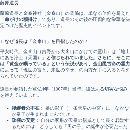
藤原道長
藤原道長と金峯神社（金峯山）の関係は、単なる信仰を超えた
「命がけの願掛け」
であり、道長のその後の圧倒的な栄華を決
定づけた歴史的イベントです。
1. なぜ道長は「金峯山」を目指したのか？
平安時代、金峯山（吉野から大峯山にかけての霊山）は「地上
にある浄土（天国）」
と信じられていました。さらに、そこに
は「黄金が眠っている」という伝説があり、金山毘古命の霊力
によって
「現世の富と、来世の幸せ」の両方が手に入ると考え
られていたのです。
道長が参詣した寛弘4年（1007年）当時、彼はある切実な悩み
を抱えていました。
後継者の不在：
娘の彰子（一条天皇の中宮）に、なかな
か皇子が生まれませんでした。
政権の安定：
自分の家系が天皇の親戚として長く君臨す
るためには、どうしても「男の子」の誕生が必要だった