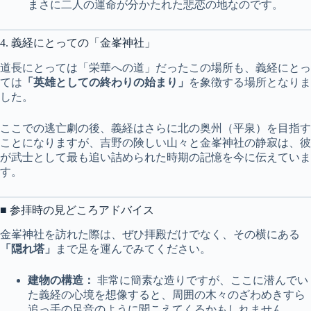
まさに二人の運命が分かたれた悲恋の地なのです。
4. 義経にとっての「金峯神社」
道長にとっては「栄華への道」だったこの場所も、義経にとっ
ては
「英雄としての終わりの始まり」
を象徴する場所となりま
した。
ここでの逃亡劇の後、義経はさらに北の奥州（平泉）を目指す
ことになりますが、吉野の険しい山々と金峯神社の静寂は、彼
が武士として最も追い詰められた時期の記憶を今に伝えていま
す。
■ 参拝時の見どころアドバイス
金峯神社を訪れた際は、ぜひ拝殿だけでなく、その横にある
「隠れ塔」
まで足を運んでみてください。
建物の構造：
非常に簡素な造りですが、ここに潜んでい
た義経の心境を想像すると、周囲の木々のざわめきすら
追っ手の足音のように聞こえてくるかもしれません。