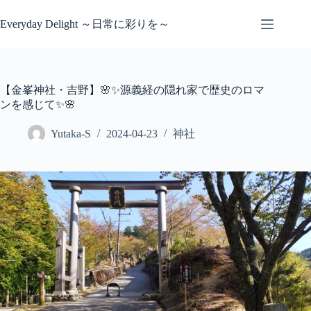
コ
ン
Everyday Delight ～日常に彩りを～
テ
ン
ツ
へ
【金峯神社・吉野】🌸✨源義経の隠れ家で歴史のロマ
ス
ンを感じて✨🌸
キ
ッ
Yutaka-S
2024-04-23
神社
プ