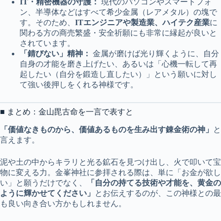
IT・精密機器の守護：
現代のパソコンやスマートフォ
ン、半導体などはすべて希少金属（レアメタル）の塊で
す。そのため、
ITエンジニアや製造業、ハイテク産業
に
関わる方の商売繁盛・安全祈願にも非常に縁起が良いと
されています。
「錆びない」精神：
金属が磨けば光り輝くように、自分
自身の才能を磨き上げたい、あるいは「心機一転して再
起したい（自分を鍛造し直したい）」という願いに対し
て強い後押しをくれる神様です。
■ まとめ：金山毘古命を一言で表すと
「価値なきものから、価値あるものを生み出す錬金術の神」
と
言えます。
泥や土の中からキラリと光る鉱石を見つけ出し、火で叩いて宝
物に変える力。金峯神社に参拝される際は、単に「お金が欲し
い」と願うだけでなく、
「自分の持てる技術や才能を、黄金の
ように輝かせてください」
とお伝えするのが、この神様との最
も良い向き合い方かもしれません。