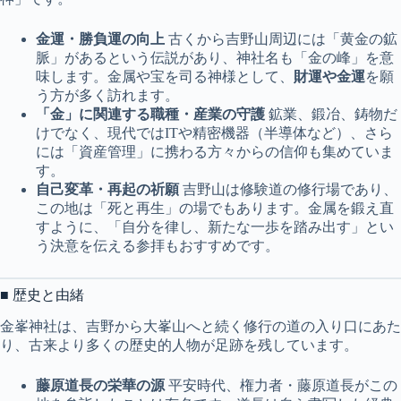
金運・勝負運の向上
古くから吉野山周辺には「黄金の鉱
脈」があるという伝説があり、神社名も「金の峰」を意
味します。金属や宝を司る神様として、
財運や金運
を願
う方が多く訪れます。
「金」に関連する職種・産業の守護
鉱業、鍛冶、鋳物だ
けでなく、現代ではITや精密機器（半導体など）、さら
には「資産管理」に携わる方々からの信仰も集めていま
す。
自己変革・再起の祈願
吉野山は修験道の修行場であり、
この地は「死と再生」の場でもあります。金属を鍛え直
すように、「自分を律し、新たな一歩を踏み出す」とい
う決意を伝える参拝もおすすめです。
■ 歴史と由緒
金峯神社は、吉野から大峯山へと続く修行の道の入り口にあた
り、古来より多くの歴史的人物が足跡を残しています。
藤原道長の栄華の源
平安時代、権力者・藤原道長がこの