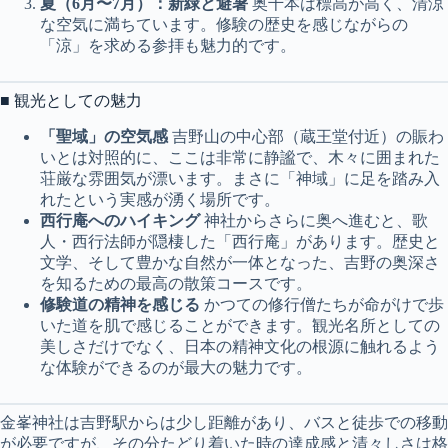
夏（6月〜7月）：新緑と避暑
奥千本は標高が高く、清涼
な空気に満ちています。修験の歴史を感じながらの
「涼」を求める参拝も魅力的です。
■ 観光としての魅力
「聖域」の空気感
吉野山の中心部（蔵王堂付近）の賑わ
いとは対照的に、ここは非常に静謐で、木々に囲まれた
荘厳な雰囲気が漂います。まさに「神域」に足を踏み入
れたという実感が湧く場所です。
西行庵へのハイキング
神社からさらに奥へ進むと、歌
人・西行法師が隠棲した「西行庵」があります。歴史と
文学、そして豊かな自然が一体となった、吉野の奥深さ
を知るための最高の散策コースです。
修験道の精神を感じる
かつての修行僧たちが命がけで歩
いた道を肌で感じることができます。観光名所としての
美しさだけでなく、日本の精神文化の根源に触れるよう
な体験ができるのが最大の魅力です。
金峯神社は吉野駅からは少し距離があり、バスと徒歩での移動
が必要ですが、その分たどり着いた時の達成感と清々しさは格