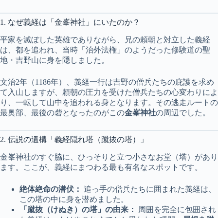
1. なぜ義経は「金峯神社」にいたのか？
平家を滅ぼした英雄でありながら、兄の頼朝と対立した義経
は、都を追われ、当時「治外法権」のようだった修験道の聖
地・吉野山に身を隠しました。
文治2年（1186年）、義経一行は吉野の僧兵たちの庇護を求め
て入山しますが、頼朝の圧力を受けた僧兵たちの心変わりによ
り、一転して山中を追われる身となります。その逃走ルートの
最奥部、最後の砦となったのがこの
金峯神社
の周辺でした。
2. 伝説の遺構「義経隠れ塔（蹴抜の塔）」
金峯神社のすぐ脇に、ひっそりと立つ小さなお堂（塔）があり
ます。ここが、義経にまつわる最も有名なスポットです。
絶体絶命の潜伏：
追っ手の僧兵たちに囲まれた義経は、
この塔の中に身を潜めました。
「蹴抜（けぬき）の塔」の由来：
周囲を完全に包囲され