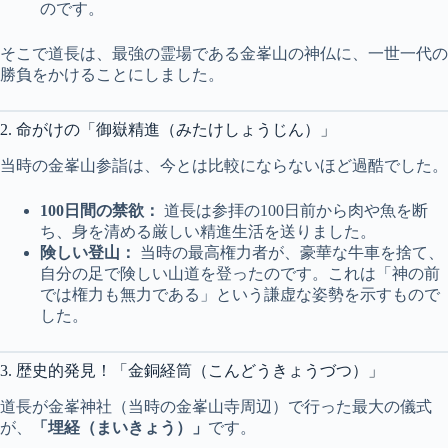
のです。
そこで道長は、最強の霊場である金峯山の神仏に、一世一代の
勝負をかけることにしました。
2. 命がけの「御嶽精進（みたけしょうじん）」
当時の金峯山参詣は、今とは比較にならないほど過酷でした。
100日間の禁欲：
道長は参拝の100日前から肉や魚を断
ち、身を清める厳しい精進生活を送りました。
険しい登山：
当時の最高権力者が、豪華な牛車を捨て、
自分の足で険しい山道を登ったのです。これは「神の前
では権力も無力である」という謙虚な姿勢を示すもので
した。
3. 歴史的発見！「金銅経筒（こんどうきょうづつ）」
道長が金峯神社（当時の金峯山寺周辺）で行った最大の儀式
が、
「埋経（まいきょう）」
です。