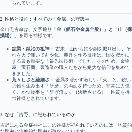
られています。
2. 性格と役割：すべての「金属」の守護神
金山毘古命は、文字通り
「金（鉱石や金属全般）」と「山（採
掘場）」
を司る神様です。
鉱業・鍛冶の祖神：
古来、山から鉄や銅を掘り出し、そ
れを火で叩いて剣や鏡、農具を作る技術は、国を豊かに
する最も重要な「最先端技術」でした。そのため、金物
屋、宝石商、製造業の職人たちから絶大な信仰を集めて
きました。
荒々しさと繊細さ：
金属を溶かす激しい「火」と、鋭い
刃物を生み出す「研磨」の両面を持つため、非常に力強
く、かつ物事を「研ぎ澄ます（決断させる）」性質を持
つ神様とされています。
3. なぜ「吉野」に祀られているのか
吉野にある金峯神社にこの神様が祀られているのには、地質的
な理由と信仰的な理由が重なっています。