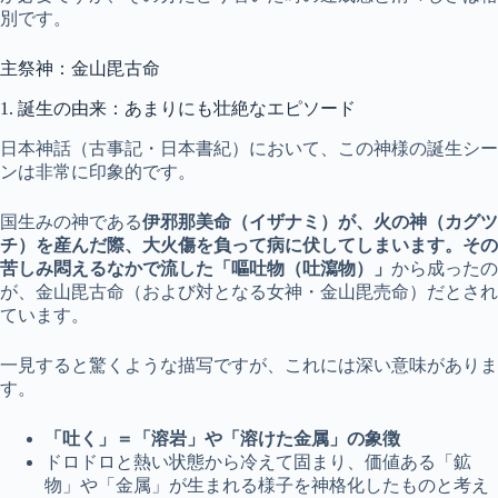
別です。
主祭神：金山毘古命
1. 誕生の由来：あまりにも壮絶なエピソード
日本神話（古事記・日本書紀）において、この神様の誕生シー
ンは非常に印象的です。
国生みの神である
伊邪那美命（イザナミ）が、火の神（カグツ
チ）を産んだ際、大火傷を負って病に伏してしまいます。その
苦しみ悶えるなかで流した「嘔吐物（吐瀉物）」
から成ったの
が、金山毘古命（および対となる女神・金山毘売命）だとされ
ています。
一見すると驚くような描写ですが、これには深い意味がありま
す。
「吐く」＝「溶岩」や「溶けた金属」の象徴
ドロドロと熱い状態から冷えて固まり、価値ある「鉱
物」や「金属」が生まれる様子を神格化したものと考え