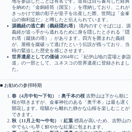
地を参詣したことは有名です。道長は自ら書写した経典
を納めた「金銅経筒（国宝）」を埋納しており、これが
きっかけで娘の彰子が皇子を出産した際、世間は「金峯
山の御利益だ」と噂したと伝えられています。
源義経の逃亡劇（義経隠れ塔）
境内のすぐそばには、源
義経が追っ手から逃れるために身を隠したとされる「隠
れ塔（蹴抜の塔）」があります。四方を囲まれた義経
が、屋根を蹴破って逃げたという伝説が残っており、当
時の緊迫した歴史を感じさせます。
世界遺産としての価値
2004年に「紀伊山地の霊場と参詣
道」の一部として、ユネスコの世界遺産に登録されまし
た。
■ お勧めの参拝時期
春（4月中旬〜下旬）：奥千本の桜
吉野山は下から順に
桜が咲きますが、金峯神社のある「奥千本」は最も遅く
開花します。喧騒から離れた静かな山桜を楽しむことが
できます。
秋（11月上旬〜中旬）：紅葉
標高が高いため、吉野山の
中でもいち早く鮮やかな紅葉に包まれます。