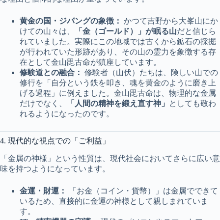
黄金の国・ジパングの象徴：
かつて吉野から大峯山にか
けての山々は、
「金（ゴールド）」が眠る山
だと信じら
れていました。実際にこの地域では古くから鉱石の採掘
が行われていた形跡があり、その山の霊力を象徴する存
在として金山毘古命が鎮座しています。
修験道との融合：
修験者（山伏）たちは、険しい山での
修行を「自分という鉄を叩き、魂を黄金のように磨き上
げる過程」に例えました。金山毘古命は、物理的な金属
だけでなく、
「人間の精神を鍛え直す神」
としても敬わ
れるようになったのです。
4. 現代的な視点での「ご利益」
「金属の神様」という性質は、現代社会においてさらに広い意
味を持つようになっています。
金運・財運：
「お金（コイン・貨幣）」は金属でできて
いるため、直接的に金運の神様として親しまれていま
す。