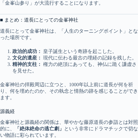
「金峯山参り」が大流行することになります。
■ まとめ：道長にとっての金峯神社
道長にとって金峯神社は、「人生のターニングポイント」とな
った場所です。
政治的成功：
皇子誕生という奇跡を起こした。
文化的遺産：
現代に伝わる最古の埋経の記録を残した。
精神的支柱：
権力の絶頂にあっても、神仏に跪く謙虚さ
を見せた。
金峯神社の拝殿周辺に立つと、1000年以上前に道長が何を祈
り、何を埋めたのか、その執念と情熱の跡を感じることができ
ます。
源義経
金峯神社と源義経の関係は、華やかな藤原道長の参詣とは対照
的に、
「絶体絶命の逃亡劇」
という非常にドラマチックで切な
い物語に彩られています。