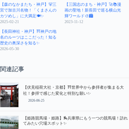
【森のなかまたち・神戸】🐻三
【三国志のまち・神戸】🚀📚漫
宮で加古川名物！「くまさんの
画の聖地！新長田で巡る横山光
カツめし」に大満足🍽️✨
輝ワールド🎨🏙️
2025-02-21
2023-11-12
【長田神社・神戸】⛩️神戸の地
名のルーツはここだった！知る
歴史の奥深さを知る✨
2026-05-30
関連記事
【伏見稲荷大社・京都】⛩️世界中から参拝者が集まる大
社！参拝で感じた変化と特別な願い✨
2026-06-25
【姫路競馬場・姫路】🏇兵庫県にもう一つの競馬場！訪れ
てみたい穴場スポット✨