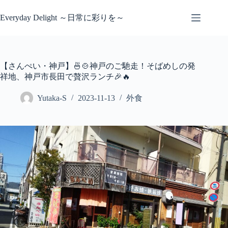
コ
ン
Everyday Delight ～日常に彩りを～
テ
ン
ツ
へ
【さんぺい・神戸】🍜🍲神戸のご馳走！そばめしの発
ス
祥地、神戸市長田で贅沢ランチ🎉🔥
キ
ッ
Yutaka-S
2023-11-13
外食
プ