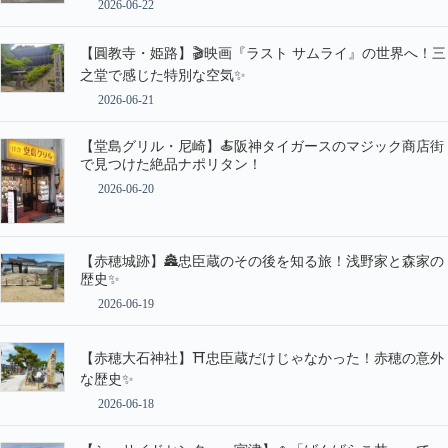
2026-06-22
【圓教寺・姫路】🎬映画『ラスト サムライ』の世界へ！三
之堂で感じた特別な空気✨
2026-06-21
【堂島グリル・尼崎】🍝阪神タイガースのマジック商店街
で見つけた絶品ナポリタン！
2026-06-20
【赤穂城跡】🏯忠臣蔵のその後を知る旅！浅野家と森家の
歴史✨
2026-06-19
【赤穂大石神社】⛩️忠臣蔵だけじゃなかった！赤穂の意外
な歴史✨
2026-06-18