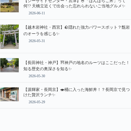
【シーサイドセンター・宮津】🍚「ばんばらこ丼」って
何!? 天橋立近くで出会った忘れられないご当地グルメ✨
2026-06-11
【越木岩神社・西宮】🪨隠れた強力パワースポット？甑岩
のオーラを感じる✨
2026-05-31
【長田神社・神戸】⛩️神戸の地名のルーツはここだった！
知る歴史の奥深さを知る✨
2026-05-30
【源輝家・長岡京】🍣桶に入った海鮮丼！？長岡京で見つ
けた贅沢ランチ✨
2026-05-29