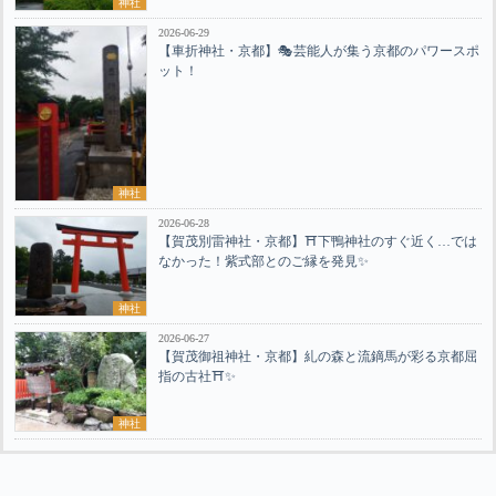
神社
2026-06-29
【車折神社・京都】🎭芸能人が集う京都のパワースポ
ット！
神社
2026-06-28
【賀茂別雷神社・京都】⛩️下鴨神社のすぐ近く…では
なかった！紫式部とのご縁を発見✨
神社
2026-06-27
【賀茂御祖神社・京都】糺の森と流鏑馬が彩る京都屈
指の古社⛩️✨
神社