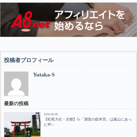
投稿者プロフィール
Yutaka-S
最新の投稿
2026-06-30
【松尾大社・京都】🍶「酒造の総本宮」は嵐山にあっ
た⛩️✨