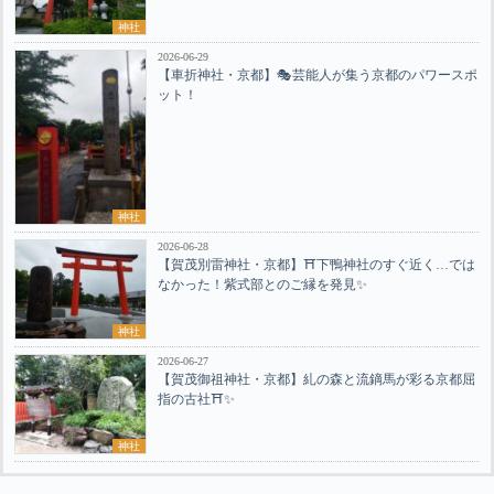
神社
2026-06-29
【車折神社・京都】🎭芸能人が集う京都のパワースポ
ット！
神社
2026-06-28
【賀茂別雷神社・京都】⛩️下鴨神社のすぐ近く…では
なかった！紫式部とのご縁を発見✨
神社
2026-06-27
【賀茂御祖神社・京都】糺の森と流鏑馬が彩る京都屈
指の古社⛩️✨
神社