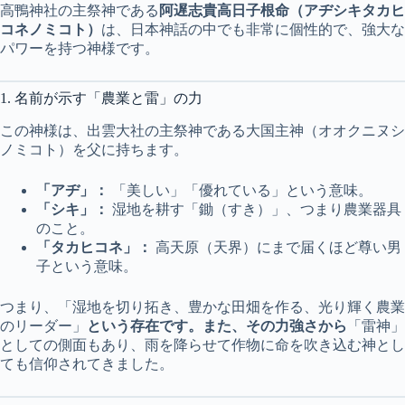
高鴨神社の主祭神である
阿遅志貴高日子根命（アヂシキタカヒ
コネノミコト）
は、日本神話の中でも非常に個性的で、強大な
パワーを持つ神様です。
1. 名前が示す「農業と雷」の力
この神様は、出雲大社の主祭神である大国主神（オオクニヌシ
ノミコト）を父に持ちます。
「アヂ」：
「美しい」「優れている」という意味。
「シキ」：
湿地を耕す「鋤（すき）」、つまり農業器具
のこと。
「タカヒコネ」：
高天原（天界）にまで届くほど尊い男
子という意味。
つまり、「湿地を切り拓き、豊かな田畑を作る、光り輝く農業
のリーダー」
という存在です。また、その力強さから
「雷神」
としての側面もあり、雨を降らせて作物に命を吹き込む神とし
ても信仰されてきました。