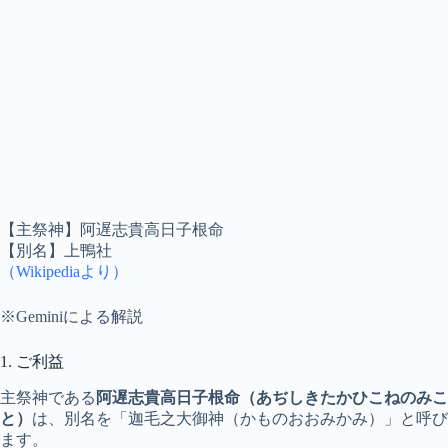
【主祭神】阿遅志貴高日子根命
【別名】上鴨社
（Wikipediaより）
※Geminiによる解説
1. ご利益
主祭神である
阿遅志貴高日子根命（あぢしきたかひこねのみこ
と）
は、別名を「迦毛之大御神（かものおおみかみ）」と呼び
ます。