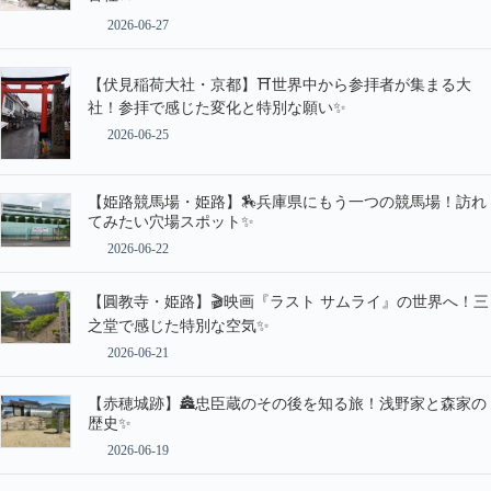
2026-06-27
【伏見稲荷大社・京都】⛩️世界中から参拝者が集まる大
社！参拝で感じた変化と特別な願い✨
2026-06-25
【姫路競馬場・姫路】🏇兵庫県にもう一つの競馬場！訪れ
てみたい穴場スポット✨
2026-06-22
【圓教寺・姫路】🎬映画『ラスト サムライ』の世界へ！三
之堂で感じた特別な空気✨
2026-06-21
【赤穂城跡】🏯忠臣蔵のその後を知る旅！浅野家と森家の
歴史✨
2026-06-19