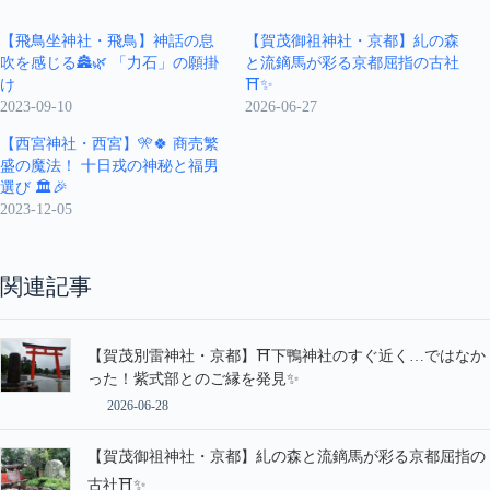
【飛鳥坐神社・飛鳥】神話の息
【賀茂御祖神社・京都】糺の森
吹を感じる🏯🌿 「力石」の願掛
と流鏑馬が彩る京都屈指の古社
け
⛩️✨
2023-09-10
2026-06-27
【西宮神社・西宮】🎌🍀 商売繁
盛の魔法！ 十日戎の神秘と福男
選び 🏛️🎉
2023-12-05
関連記事
【賀茂別雷神社・京都】⛩️下鴨神社のすぐ近く…ではなか
った！紫式部とのご縁を発見✨
2026-06-28
【賀茂御祖神社・京都】糺の森と流鏑馬が彩る京都屈指の
古社⛩️✨