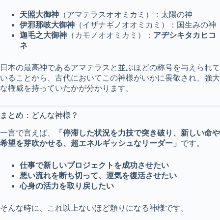
天照大御神
（アマテラスオオミカミ）：太陽の神
伊邪那岐大御神
（イザナギノオオミカミ）：国生みの神
迦毛之大御神
（カモノオオミカミ）：
アヂシキタカヒコ
ネ
日本の最高神であるアマテラスと並ぶほどの称号を与えられて
いることから、古代においてこの神様がいかに畏敬され、強大
な権威を持っていたかが分かります。
まとめ：どんな神様？
一言で言えば、
「停滞した状況を力技で突き破り、新しい命や
希望を芽吹かせる、超エネルギッシュなリーダー」
です。
仕事で新しいプロジェクトを成功させたい
悪い流れを断ち切って、運気を復活させたい
心身の活力を取り戻したい
そんな時に、これ以上ないほど頼りになる神様です。