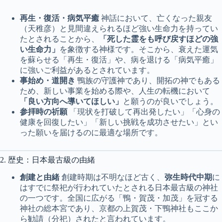
再生・復活・病気平癒
神話において、亡くなった親友
（天稚彦）と見間違えられるほど強い生命力を持ってい
たとされることから、
「死した霊をも呼び戻すほどの強
い生命力」
を象徴する神様です。そこから、衰えた運気
を蘇らせる「再生・復活」や、病を退ける「病気平癒」
に強いご利益があるとされています。
事始め・道開き
鴨族の守護神であり、開拓の神でもある
ため、新しい事業を始める際や、人生の転機において
「良い方向へ導いてほしい」
と願うのが良いでしょう。
参拝時の祈願
「現状を打破して再出発したい」「心身の
健康を回復したい」「新しい挑戦を成功させたい」とい
った願いを届けるのに最適な場所です。
2. 歴史：日本最古級の由緒
創建と由緒
創建時期は不明なほど古く、
弥生時代中期
に
はすでに祭祀が行われていたとされる日本最古級の神社
の一つです。全国に広がる「鴨・賀茂・加茂」を冠する
神社の総本宮であり、京都の上賀茂・下鴨神社もここか
ら勧請（分祀）されたと言われています。