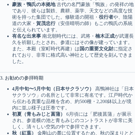
豪族・鴨氏の本拠地
古代の名門豪族「鴨族」の発祥の地
であり、彼らは製鉄、農耕、薬学、天文などの高度な技
術を持った集団でした。修験道の開祖・
役行者
や、陰陽
道の大家・
賀茂忠行
（安倍晴明の師）もこの鴨氏の系統
と伝えられています。
有名な出来事
南北朝時代には、武将・
楠木正成
が武運長
久を祈願したとされ、参道にはその像が建っています。
また、本殿（室町時代再建）は
国の重要文化財
に指定さ
れており、非常に格式高い神社として歴史を刻んできま
した。
3. お勧めの参拝時期
4月中旬〜5月中旬（日本サクラソウ）
高鴨神社は「日本
サクラソウ」の名所として非常に有名です。江戸時代か
ら伝わる貴重な品種を含め、約500種・2,200鉢以上が境
内に並ぶ様子は圧巻です。
初夏（青もみじと菖蒲）
6月頃には「肥後菖蒲」が展示
され、参道横の池と青もみじのコントラストが非常に美
しく、清々しい空気の中で参拝できます。
秋（紅葉）
金剛山の麓に位置するため、秋の深まりとと