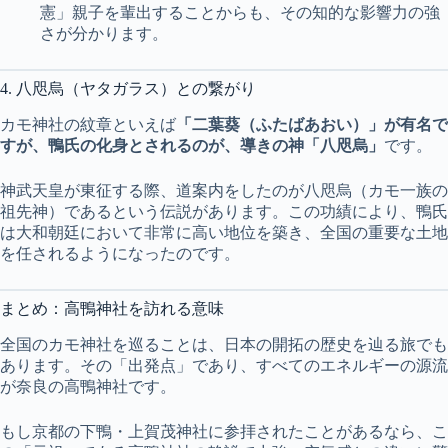
憲」親子を輩出することからも、その知的な影響力の強
さが分かります。
4. 八咫烏（ヤタガラス）との繋がり
カモ神社の紋章といえば
「二葉葵（ふたばあおい）」が有名で
すが、鴨氏の化身とされるのが、導きの神「八咫烏」
です。
神武天皇が東征する際、道案内をしたのが八咫烏（カモ一族の
祖先神）であるという伝説があります。この功績により、鴨氏
は大和朝廷において非常に高い地位を築き、全国の重要な土地
を任されるようになったのです。
まとめ：高鴨神社を訪れる意味
全国のカモ神社を巡ることは、日本の開拓の歴史を辿る旅でも
あります。その「出発点」であり、すべてのエネルギーの源流
が奈良の高鴨神社です。
もし京都の下鴨・上賀茂神社に参拝されたことがあるなら、こ