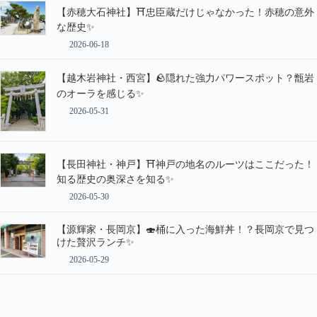
【赤穂大石神社】⛩️忠臣蔵だけじゃなかった！赤穂の意外
な歴史✨
2026-06-18
【越木岩神社・西宮】🪨隠れた強力パワースポット？甑岩
のオーラを感じる✨
2026-05-31
【長田神社・神戸】⛩️神戸の地名のルーツはここだった！
知る歴史の奥深さを知る✨
2026-05-30
【源輝家・長岡京】🍣桶に入った海鮮丼！？長岡京で見つ
けた贅沢ランチ✨
2026-05-29