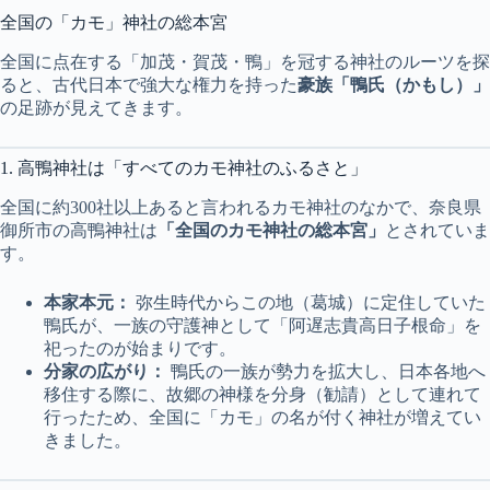
全国の「カモ」神社の総本宮
全国に点在する「加茂・賀茂・鴨」を冠する神社のルーツを探
ると、古代日本で強大な権力を持った
豪族「鴨氏（かもし）」
の足跡が見えてきます。
1. 高鴨神社は「すべてのカモ神社のふるさと」
全国に約300社以上あると言われるカモ神社のなかで、奈良県
御所市の高鴨神社は
「全国のカモ神社の総本宮」
とされていま
す。
本家本元：
弥生時代からこの地（葛城）に定住していた
鴨氏が、一族の守護神として「阿遅志貴高日子根命」を
祀ったのが始まりです。
分家の広がり：
鴨氏の一族が勢力を拡大し、日本各地へ
移住する際に、故郷の神様を分身（勧請）として連れて
行ったため、全国に「カモ」の名が付く神社が増えてい
きました。