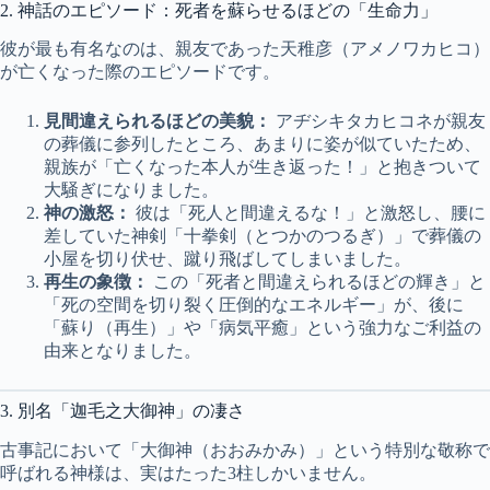
2. 神話のエピソード：死者を蘇らせるほどの「生命力」
彼が最も有名なのは、親友であった天稚彦（アメノワカヒコ）
が亡くなった際のエピソードです。
見間違えられるほどの美貌：
アヂシキタカヒコネが親友
の葬儀に参列したところ、あまりに姿が似ていたため、
親族が「亡くなった本人が生き返った！」と抱きついて
大騒ぎになりました。
神の激怒：
彼は「死人と間違えるな！」と激怒し、腰に
差していた神剣「十拳剣（とつかのつるぎ）」で葬儀の
小屋を切り伏せ、蹴り飛ばしてしまいました。
再生の象徴：
この「死者と間違えられるほどの輝き」と
「死の空間を切り裂く圧倒的なエネルギー」が、後に
「蘇り（再生）」や「病気平癒」という強力なご利益の
由来となりました。
3. 別名「迦毛之大御神」の凄さ
古事記において「大御神（おおみかみ）」という特別な敬称で
呼ばれる神様は、実はたった3柱しかいません。