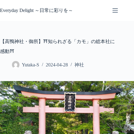
コ
ン
Everyday Delight ～日常に彩りを～
テ
ン
ツ
へ
ス
【高鴨神社・御所】⛩️知られざる「カモ」の総本社に
キ
感動⛩️
ッ
プ
Yutaka-S
2024-04-28
神社