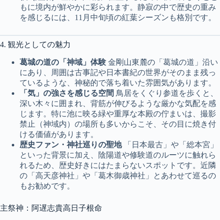
もに境内が鮮やかに彩られます。静寂の中で歴史の重み
を感じるには、11月中旬頃の紅葉シーズンも格別です。
4. 観光としての魅力
葛城の道の「神域」体験
金剛山東麓の「葛城の道」沿い
にあり、周囲は古事記や日本書紀の世界がそのまま残っ
ているような、神秘的で落ち着いた雰囲気があります。
「気」の強さを感じる空間
鳥居をくぐり参道を歩くと、
深い木々に囲まれ、背筋が伸びるような厳かな気配を感
じます。特に池に映る緑や重厚な本殿の佇まいは、撮影
禁止（神域内）の場所も多いからこそ、その目に焼き付
ける価値があります。
歴史ファン・神社巡りの聖地
「日本最古」や「総本宮」
といった背景に加え、陰陽道や修験道のルーツに触れら
れるため、歴史好きにはたまらないスポットです。近隣
の「高天彦神社」や「葛木御歳神社」とあわせて巡るの
もお勧めです。
主祭神：阿遅志貴高日子根命