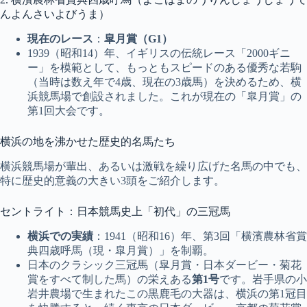
んよんさいよびうま）
現在のレース
：
皐月賞（G1）
1939（昭和14）年、イギリスの伝統レース「2000ギニ
ー」を模範として、もっともスピードのある優秀な若駒
（当時は数え年で4歳、現在の3歳馬）を決めるため、横
浜競馬場で創設されました。これが現在の「皐月賞」の
第1回大会です。
横浜の地を沸かせた歴史的名馬たち
横浜競馬場が輩出、あるいは激戦を繰り広げた名馬の中でも、
特に歴史的意義の大きい3頭をご紹介します。
セントライト：日本競馬史上「初代」の三冠馬
横浜での実績
：1941（昭和16）年、第3回「横濱農林省賞
典四歳呼馬（現・皐月賞）」を制覇。
日本のクラシック三冠馬（皐月賞・日本ダービー・菊花
賞をすべて制した馬）の栄えある
第1号
です。岩手県の小
岩井農場で生まれたこの黒鹿毛の大器は、横浜の第1冠目