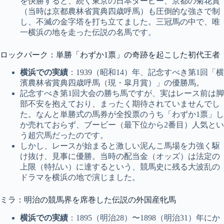
を快勝すると、続く東京の日本ダービー、京都の菊花賞
（当時は京都農林省賞典四歳呼馬）も圧倒的な強さで制
し、不滅の金字塔を打ち立てました。三冠馬の中で、唯
一横浜の地を走った伝説の名馬です。
ロックパーク：単勝「わずか1票」の奇跡を起こした初代王者
横浜での実績
：1939（昭和14）年、記念すべき第1回「横
濱農林省賞典四歳呼馬（現・皐月賞）」の優勝馬。
記念すべき第1回大会の勝ち馬ですが、実はレース前は脚
部不安を抱えており、まったく期待されていませんでし
た。なんと単勝式の馬券が全投票のうち「わずか1票」し
か売れておらず、ブービー（最下位から2番目）人気とい
う超穴馬だったのです。
しかし、レースが始まると激しい泥んこ馬場を力強く駆
け抜け、見事に優勝。当時の配当金（オッズ）は法定の
上限（特払い）に達するという、競馬史に残る大波乱の
ドラマを横浜の地で演じました。
ミラ：明治の競馬界を席巻した伝説の外国産牝馬
横浜での実績
：1895（明治28）〜1898（明治31）年にか