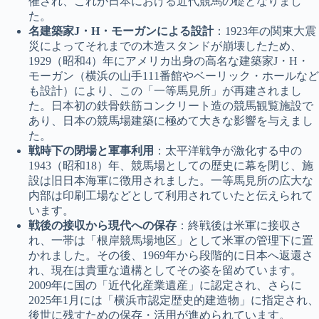
催され、これが日本における近代競馬の礎となりまし
た。
名建築家J・H・モーガンによる設計
：1923年の関東大震
災によってそれまでの木造スタンドが崩壊したため、
1929（昭和4）年にアメリカ出身の高名な建築家J・H・
モーガン（横浜の山手111番館やベーリック・ホールなど
も設計）により、この「一等馬見所」が再建されまし
た。日本初の鉄骨鉄筋コンクリート造の競馬観覧施設で
あり、日本の競馬場建築に極めて大きな影響を与えまし
た。
戦時下の閉場と軍事利用
：太平洋戦争が激化する中の
1943（昭和18）年、競馬場としての歴史に幕を閉じ、施
設は旧日本海軍に徴用されました。一等馬見所の広大な
内部は印刷工場などとして利用されていたと伝えられて
います。
戦後の接収から現代への保存
：終戦後は米軍に接収さ
れ、一帯は「根岸競馬場地区」として米軍の管理下に置
かれました。その後、1969年から段階的に日本へ返還さ
れ、現在は貴重な遺構としてその姿を留めています。
2009年に国の「近代化産業遺産」に認定され、さらに
2025年1月には「横浜市認定歴史的建造物」に指定され、
後世に残すための保存・活用が進められています。