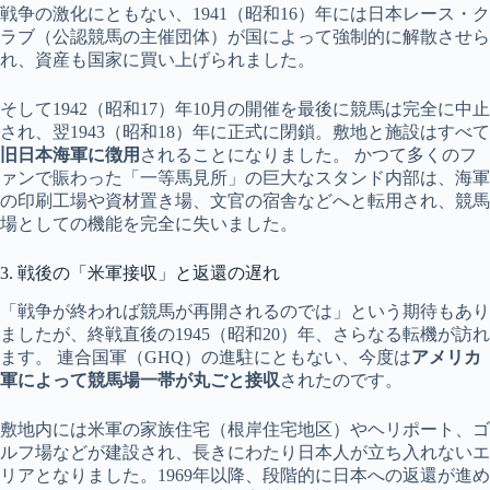
戦争の激化にともない、1941（昭和16）年には日本レース・ク
ラブ（公認競馬の主催団体）が国によって強制的に解散させら
れ、資産も国家に買い上げられました。
そして1942（昭和17）年10月の開催を最後に競馬は完全に中止
され、翌1943（昭和18）年に正式に閉鎖。敷地と施設はすべて
旧日本海軍に徴用
されることになりました。 かつて多くのフ
ァンで賑わった「一等馬見所」の巨大なスタンド内部は、海軍
の印刷工場や資材置き場、文官の宿舎などへと転用され、競馬
場としての機能を完全に失いました。
3. 戦後の「米軍接収」と返還の遅れ
「戦争が終われば競馬が再開されるのでは」という期待もあり
ましたが、終戦直後の1945（昭和20）年、さらなる転機が訪れ
ます。 連合国軍（GHQ）の進駐にともない、今度は
アメリカ
軍によって競馬場一帯が丸ごと接収
されたのです。
敷地内には米軍の家族住宅（根岸住宅地区）やヘリポート、ゴ
ルフ場などが建設され、長きにわたり日本人が立ち入れないエ
リアとなりました。1969年以降、段階的に日本への返還が進め