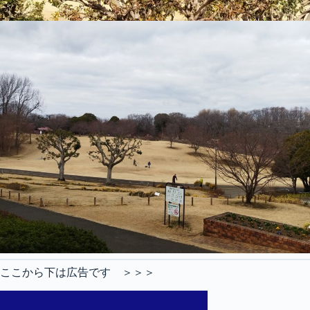
ここから下は広告です ＞＞＞