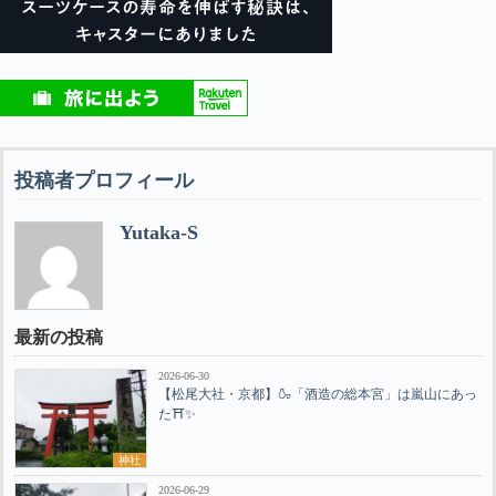
投稿者プロフィール
Yutaka-S
最新の投稿
2026-06-30
【松尾大社・京都】🍶「酒造の総本宮」は嵐山にあっ
た⛩️✨
神社
2026-06-29