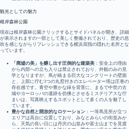
観光としての魅力
根岸森林公園
現在は根岸森林公園クリックするとサイドパネルが開き、詳細
が表示されますの一部として美しく整備されており、歴史の息
吹を感じながらリフレッシュできる横浜屈指の隠れた名所とな
っています。
「廃墟の美」を醸し出す圧倒的な建築美
：安全上の理由
から内部への立ち入りは禁止されており、外観のみの見
学となりますが、蔦が絡まる巨大なコンクリートの壁面
と、上部に佇む3つの丸窓付きのエレベーター塔は圧巻の
存在感です。青空や豊かな緑を背景に、まるで中世の古
城やヨーロッパの遺跡を彷彿とさせるミステリアスな佇
まいは、写真映えするスポットとして多くの人を魅了し
ています。
豊かな自然と開放的なロケーション
：一等馬見所が立つ
エリアは高台に位置しており、みなとみらいの街並みか
ら、天気の良い日には丹沢の山並みや富士山までを見渡