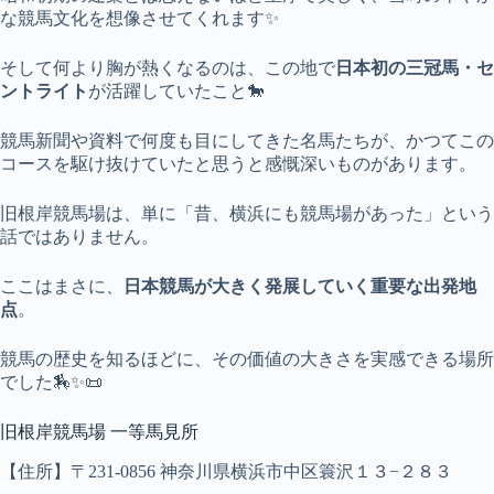
な競馬文化を想像させてくれます✨
そして何より胸が熱くなるのは、この地で
日本初の三冠馬・セ
ントライト
が活躍していたこと🐎
競馬新聞や資料で何度も目にしてきた名馬たちが、かつてこの
コースを駆け抜けていたと思うと感慨深いものがあります。
旧根岸競馬場は、単に「昔、横浜にも競馬場があった」という
話ではありません。
ここはまさに、
日本競馬が大きく発展していく重要な出発地
点
。
競馬の歴史を知るほどに、その価値の大きさを実感できる場所
でした🏇✨📜
旧根岸競馬場 一等馬見所
【住所】〒231-0856 神奈川県横浜市中区簑沢１３−２８３