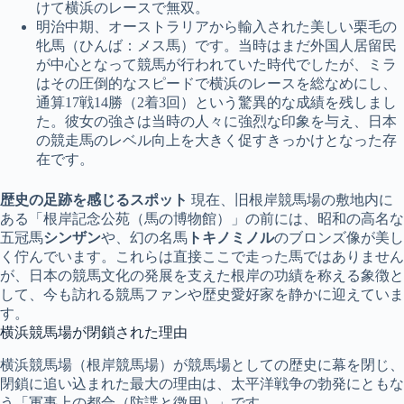
けて横浜のレースで無双。
明治中期、オーストラリアから輸入された美しい栗毛の
牝馬（ひんば：メス馬）です。当時はまだ外国人居留民
が中心となって競馬が行われていた時代でしたが、ミラ
はその圧倒的なスピードで横浜のレースを総なめにし、
通算17戦14勝（2着3回）という驚異的な成績を残しまし
た。彼女の強さは当時の人々に強烈な印象を与え、日本
の競走馬のレベル向上を大きく促すきっかけとなった存
在です。
歴史の足跡を感じるスポット
現在、旧根岸競馬場の敷地内に
ある「根岸記念公苑（馬の博物館）」の前には、昭和の高名な
五冠馬
シンザン
や、幻の名馬
トキノミノル
のブロンズ像が美し
く佇んでいます。これらは直接ここで走った馬ではありません
が、日本の競馬文化の発展を支えた根岸の功績を称える象徴と
して、今も訪れる競馬ファンや歴史愛好家を静かに迎えていま
す。
横浜競馬場が閉鎖された理由
横浜競馬場（根岸競馬場）が競馬場としての歴史に幕を閉じ、
閉鎖に追い込まれた最大の理由は、太平洋戦争の勃発にともな
う「軍事上の都合（防諜と徴用）」です。