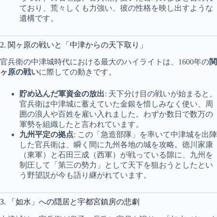
ており、荒々しくも力強い、彼の性格を映し出すような
遺構です。
2. 関ヶ原の戦いと「中津からの天下取り」
官兵衛の中津城時代における最大のハイライトは、1600年の
関
ヶ原の戦い
に際しての動きです。
貯め込んだ軍資金の放出
: 天下分け目の戦いが始まると、
官兵衛は中津城に蓄えていた金銀を惜しみなく使い、周
囲の浪人や百姓を雇い入れました。わずか数日で数万の
軍勢を組織したと言われています。
九州平定の拠点
: この「急造部隊」を率いて中津城を出陣
した官兵衛は、瞬く間に九州各地の城を攻略。徳川家康
（東軍）と石田三成（西軍）が戦っている隙に、九州を
制圧して「第三の勢力」として天下を狙おうとしたとい
う野望説が今も語り継がれています。
3. 「如水」への隠居と宇都宮鎮房の悲劇