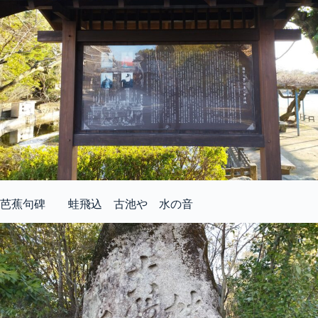
芭蕉句碑 蛙飛込 古池や 水の音