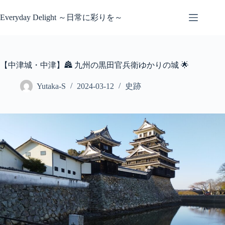
コ
ン
Everyday Delight ～日常に彩りを～
テ
ン
ツ
へ
【中津城・中津】🏯 九州の黒田官兵衛ゆかりの城 🌟
ス
キ
Yutaka-S
2024-03-12
史跡
ッ
プ