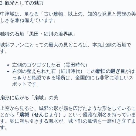
2. 観光としての魅力
中津城は、単なる「古い建物」以上の、知的な発見と景観の美
しさを兼ね備えています。
独特の石垣「黒田・細川の境界線」
城郭ファンにとっての最大の見どころは、本丸北側の石垣で
す。
左側のゴツゴツした石（黒田時代）
右側の整えられた石（細川時代） この
新旧の継ぎ目
がは
っきりと確認できる場所は、全国的にも非常に珍しいス
ポットです。
扇形に広がる「扇城」の美
上空から見ると、城郭の形が扇を広げたような形をしているこ
とから
「扇城（せんじょう）」
という優雅な別名を持っていま
す。堀に満ち引きする海水が、城下町の風情を一層引き立てま
す。