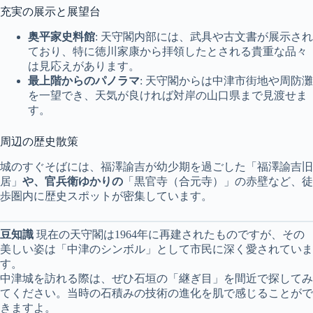
充実の展示と展望台
奥平家史料館
: 天守閣内部には、武具や古文書が展示され
ており、特に徳川家康から拝領したとされる貴重な品々
は見応えがあります。
最上階からのパノラマ
: 天守閣からは中津市街地や周防灘
を一望でき、天気が良ければ対岸の山口県まで見渡せま
す。
周辺の歴史散策
城のすぐそばには、福澤諭吉が幼少期を過ごした「福澤諭吉旧
居」
や、官兵衛ゆかりの
「黒官寺（合元寺）」の赤壁など、徒
歩圏内に歴史スポットが密集しています。
豆知識
現在の天守閣は1964年に再建されたものですが、その
美しい姿は「中津のシンボル」として市民に深く愛されていま
す。
中津城を訪れる際は、ぜひ石垣の「継ぎ目」を間近で探してみ
てください。当時の石積みの技術の進化を肌で感じることがで
きますよ。