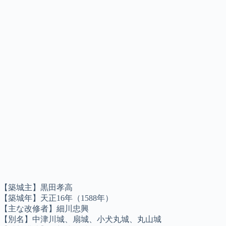
【築城主】黒田孝高
【築城年】天正16年（1588年）
【主な改修者】細川忠興
【別名】中津川城、扇城、小犬丸城、丸山城