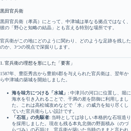
黒田官兵衛
黒田官兵衛（孝高）にとって、中津城は単なる拠点ではなく、
彼の「野心と知略の結晶」とも言える特別な場所です。
官兵衛がこの地にどのように関わり、どのような足跡を残した
のか、3つの視点で深掘りします。
1. 官兵衛の理想を形にした「要害」
1587年、豊臣秀吉から豊前6郡を与えられた官兵衛は、翌年か
ら中津城の築城を開始しました。
海を味方につける「水城」
: 中津川の河口に位置し、堀に
海水を引き入れることで、干満の差を防御に利用しまし
た。これは高松城攻めなどで「水」の威力を知り尽くし
ていた官兵衛らしい設計です。
「石垣」の先駆者
: 当時としては珍しい本格的な石垣造り
を採用しました。現在も残る本丸北側の野面積み（のづ
らづみ）の石垣は、官兵衛が築いた当時のままと言われ