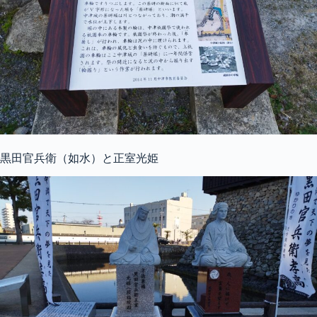
黒田官兵衛（如水）と正室光姫