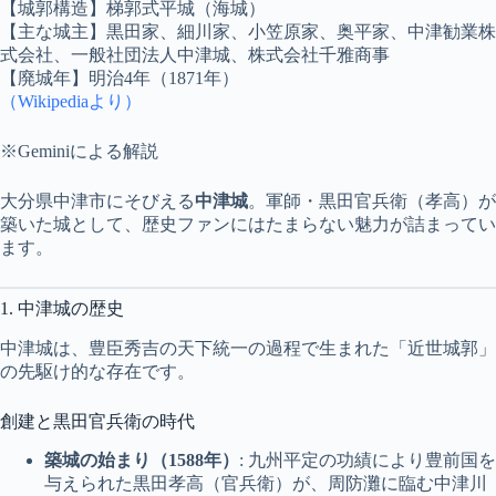
【城郭構造】梯郭式平城（海城）
【主な城主】黒田家、細川家、小笠原家、奥平家、中津勧業株
式会社、一般社団法人中津城、株式会社千雅商事
【廃城年】明治4年（1871年）
（Wikipediaより）
※Geminiによる解説
大分県中津市にそびえる
中津城
。軍師・黒田官兵衛（孝高）が
築いた城として、歴史ファンにはたまらない魅力が詰まってい
ます。
1. 中津城の歴史
中津城は、豊臣秀吉の天下統一の過程で生まれた「近世城郭」
の先駆け的な存在です。
創建と黒田官兵衛の時代
築城の始まり（1588年）
: 九州平定の功績により豊前国を
与えられた黒田孝高（官兵衛）が、周防灘に臨む中津川