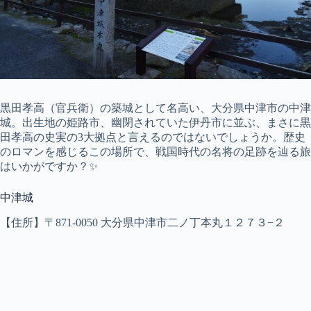
黒田孝高（官兵衛）の築城として名高い、大分県中津市の中津
城。出生地の姫路市、幽閉されていた伊丹市に並ぶ、まさに黒
田孝高の史実の3大拠点と言えるのではないでしょうか。歴史
のロマンを感じるこの場所で、戦国時代の名将の足跡を辿る旅
はいかがですか？✨
中津城
【住所】〒871-0050 大分県中津市二ノ丁本丸１２７３−２