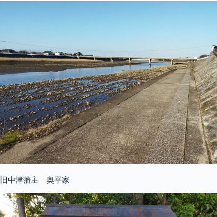
旧中津藩主 奥平家