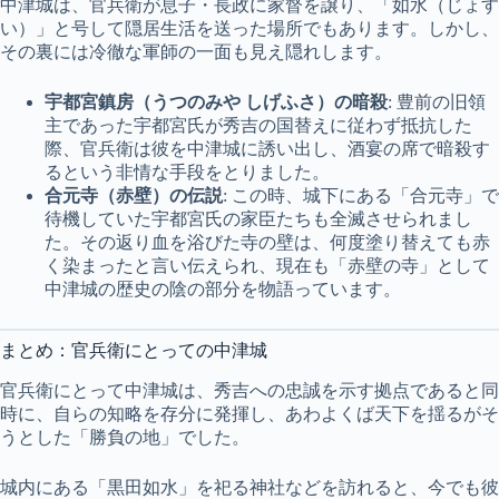
中津城は、官兵衛が息子・長政に家督を譲り、「如水（じょす
い）」と号して隠居生活を送った場所でもあります。しかし、
その裏には冷徹な軍師の一面も見え隠れします。
宇都宮鎮房（うつのみや しげふさ）の暗殺
: 豊前の旧領
主であった宇都宮氏が秀吉の国替えに従わず抵抗した
際、官兵衛は彼を中津城に誘い出し、酒宴の席で暗殺す
るという非情な手段をとりました。
合元寺（赤壁）の伝説
: この時、城下にある「合元寺」で
待機していた宇都宮氏の家臣たちも全滅させられまし
た。その返り血を浴びた寺の壁は、何度塗り替えても赤
く染まったと言い伝えられ、現在も「赤壁の寺」として
中津城の歴史の陰の部分を物語っています。
まとめ：官兵衛にとっての中津城
官兵衛にとって中津城は、秀吉への忠誠を示す拠点であると同
時に、自らの知略を存分に発揮し、あわよくば天下を揺るがそ
うとした「勝負の地」でした。
城内にある「黒田如水」を祀る神社などを訪れると、今でも彼