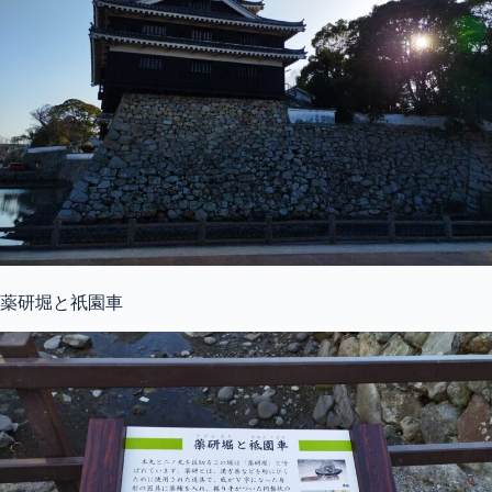
薬研堀と祇園車