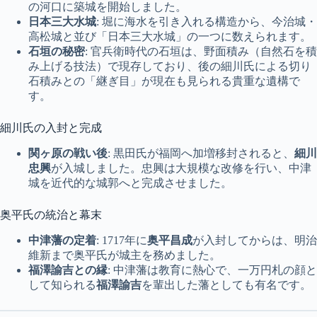
の河口に築城を開始しました。
日本三大水城
: 堀に海水を引き入れる構造から、今治城・
高松城と並び「日本三大水城」の一つに数えられます。
石垣の秘密
: 官兵衛時代の石垣は、野面積み（自然石を積
み上げる技法）で現存しており、後の細川氏による切り
石積みとの「継ぎ目」が現在も見られる貴重な遺構で
す。
細川氏の入封と完成
関ヶ原の戦い後
: 黒田氏が福岡へ加増移封されると、
細川
忠興
が入城しました。忠興は大規模な改修を行い、中津
城を近代的な城郭へと完成させました。
奥平氏の統治と幕末
中津藩の定着
: 1717年に
奥平昌成
が入封してからは、明治
維新まで奥平氏が城主を務めました。
福澤諭吉との縁
: 中津藩は教育に熱心で、一万円札の顔と
して知られる
福澤諭吉
を輩出した藩としても有名です。